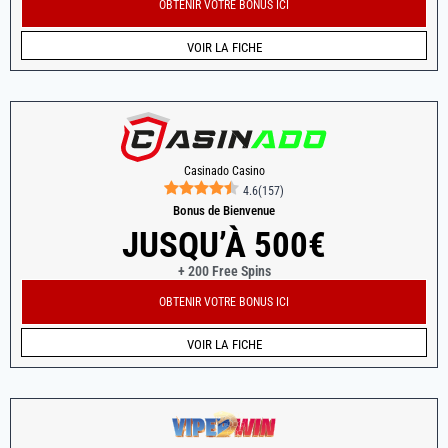
OBTENIR VOTRE BONUS ICI
VOIR LA FICHE
Casinado Casino
4.6
(
157
)
Bonus de Bienvenue
JUSQU’À 500€
+ 200 Free Spins
OBTENIR VOTRE BONUS ICI
VOIR LA FICHE