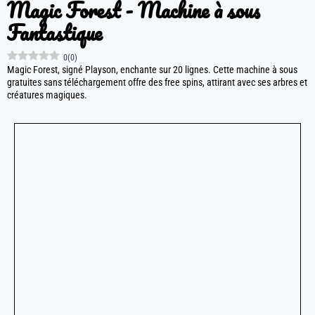
Magic Forest - Machine à sous
Fantastique
0
(
0
)
Magic Forest, signé Playson, enchante sur 20 lignes. Cette machine à sous
gratuites sans téléchargement offre des free spins, attirant avec ses arbres et
créatures magiques.