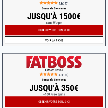
4.8
(
347
)
Bonus de Bienvenue
JUSQU’À 1500€
sans Wager
OBTENIR VOTRE BONUS ICI
VOIR LA FICHE
Fatboss Casino
4.8
(
134
)
Bonus de Bienvenue
JUSQU’À 350€
+100 Free Spins
OBTENIR VOTRE BONUS ICI