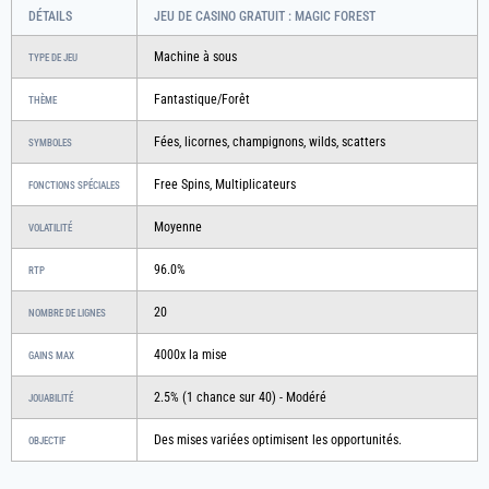
DÉTAILS
JEU DE CASINO GRATUIT : MAGIC FOREST
Machine à sous
TYPE DE JEU
Fantastique/Forêt
THÈME
Fées, licornes, champignons, wilds, scatters
SYMBOLES
Free Spins, Multiplicateurs
FONCTIONS SPÉCIALES
Moyenne
VOLATILITÉ
96.0%
RTP
20
NOMBRE DE LIGNES
4000x la mise
GAINS MAX
2.5% (1 chance sur 40) - Modéré
JOUABILITÉ
Des mises variées optimisent les opportunités.
OBJECTIF