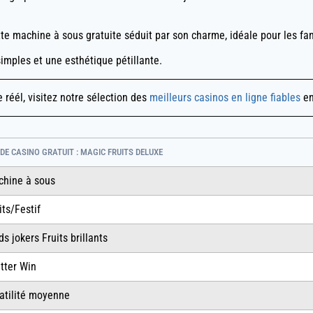
te machine à sous gratuite séduit par son charme, idéale pour les fa
imples et une esthétique pétillante.
 réél, visitez notre sélection des
meilleurs casinos en ligne fiables
en
 DE CASINO GRATUIT : MAGIC FRUITS DELUXE
hine à sous
its/Festif
ds jokers Fruits brillants
tter Win
atilité moyenne