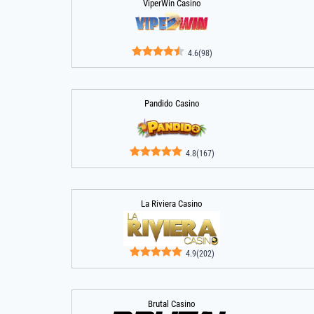
ViperWin Casino
4.6
(
98
)
Pandido Casino
4.8
(
167
)
La Riviera Casino
4.9
(
202
)
Brutal Casino