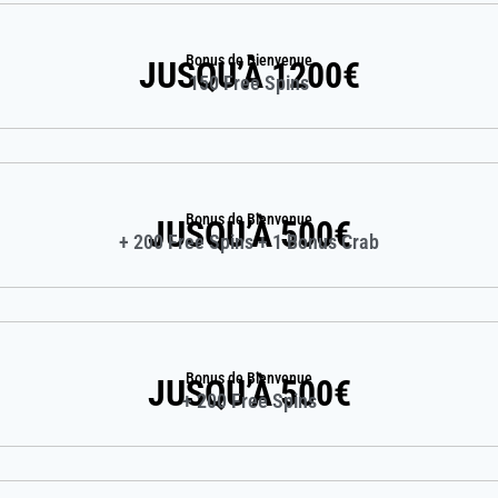
Bonus de Bienvenue
JUSQU’À 1200€
150 Free Spins
Bonus de Bienvenue
JUSQU’À 500€
+ 200 Free Spins + 1 Bonus Crab
Bonus de Bienvenue
JUSQU’À 500€
+ 200 Free Spins