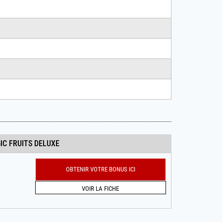
IC FRUITS DELUXE
OBTENIR VOTRE BONUS ICI
VOIR LA FICHE