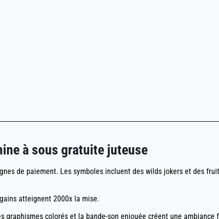
ine à sous gratuite
juteuse
gnes de paiement. Les symboles incluent des wilds jokers et des fruits
 gains atteignent 2000x la mise.
es graphismes colorés et la bande-son enjouée créent une ambiance f