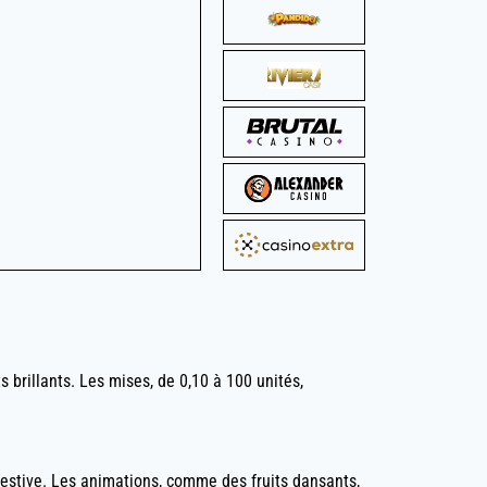
 brillants. Les mises, de 0,10 à 100 unités,
estive. Les animations, comme des fruits dansants,