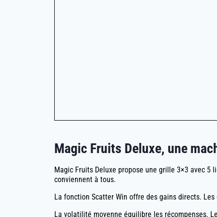
Magic Fruits Deluxe, une
mach
Magic Fruits Deluxe propose une grille 3×3 avec 5 li
conviennent à tous.
La fonction Scatter Win offre des gains directs. Les
La volatilité moyenne équilibre les récompenses. L