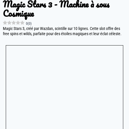
Magic Stars 3 - Machine à sous
Cosmique
0
(
0
)
Magic Stars 3, créé par Wazdan, scintille sur 10 lignes. Cette slot offre des
free spins et wilds, parfaite pour des étoiles magiques et leur éclat céleste.