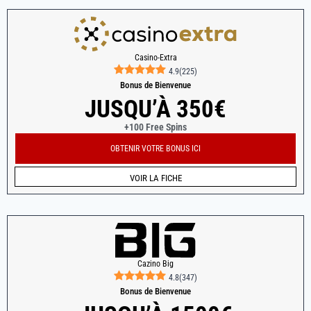
Casino-Extra
4.9
(
225
)
Bonus de Bienvenue
JUSQU’À 350€
+100 Free Spins
OBTENIR VOTRE BONUS ICI
VOIR LA FICHE
Cazino Big
4.8
(
347
)
Bonus de Bienvenue