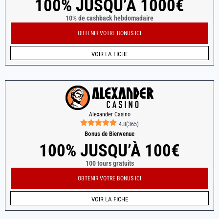
100% JUSQU’À 1000€
10% de cashback hebdomadaire
OBTENIR VOTRE BONUS ICI
VOIR LA FICHE
Alexander Casino
4.8
(
365
)
Bonus de Bienvenue
100% JUSQU’À 100€
100 tours gratuits
OBTENIR VOTRE BONUS ICI
VOIR LA FICHE