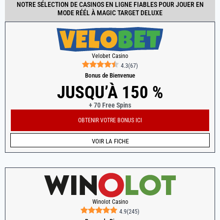
NOTRE SÉLECTION DE CASINOS EN LIGNE FIABLES POUR JOUER EN
MODE RÉÉL À MAGIC TARGET DELUXE
Velobet Casino
4.3
(
67
)
Bonus de Bienvenue
JUSQU’À 150 %
+ 70 Free Spins
OBTENIR VOTRE BONUS ICI
VOIR LA FICHE
Winolot Casino
4.9
(
245
)