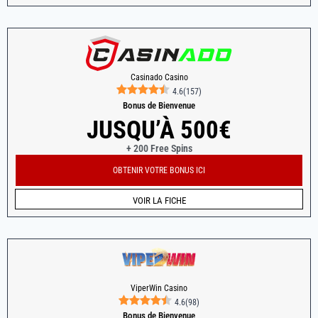
Casinado Casino
4.6
(
157
)
Bonus de Bienvenue
JUSQU’À 500€
+ 200 Free Spins
OBTENIR VOTRE BONUS ICI
VOIR LA FICHE
ViperWin Casino
4.6
(
98
)
Bonus de Bienvenue