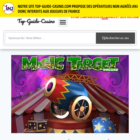
VOTRE COMPARATEUR DE CASINOS ET JEUX EN LIGNE
2026
CASINOS EN LIGNE
JEUX GRATUITS
GUIDE CASINOS
Rechercher un Jeu