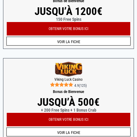
Bonus de Bienvenue
JUSQU’À 1200€
150 Free Spins
OBTENIR VOTRE BONUS ICI
VOIR LA FICHE
Viking Luck Casino
4.9
(
125
)
Bonus de Bienvenue
JUSQU’À 500€
+ 200 Free Spins + 1 Bonus Crab
OBTENIR VOTRE BONUS ICI
VOIR LA FICHE