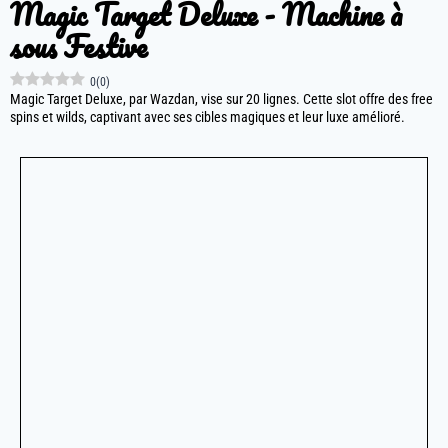
Magic Target Deluxe - Machine à
sous Festive
0
(
0
)
Magic Target Deluxe, par Wazdan, vise sur 20 lignes. Cette slot offre des free
spins et wilds, captivant avec ses cibles magiques et leur luxe amélioré.