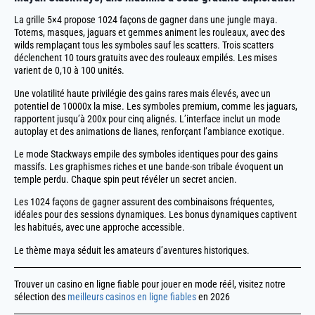
La grille 5×4 propose 1024 façons de gagner dans une jungle maya.
Totems, masques, jaguars et gemmes animent les rouleaux, avec des
wilds remplaçant tous les symboles sauf les scatters. Trois scatters
déclenchent 10 tours gratuits avec des rouleaux empilés. Les mises
varient de 0,10 à 100 unités.
Une volatilité haute privilégie des gains rares mais élevés, avec un
potentiel de 10000x la mise. Les symboles premium, comme les jaguars,
rapportent jusqu’à 200x pour cinq alignés. L’interface inclut un mode
autoplay et des animations de lianes, renforçant l’ambiance exotique.
Le mode Stackways empile des symboles identiques pour des gains
massifs. Les graphismes riches et une bande-son tribale évoquent un
temple perdu. Chaque spin peut révéler un secret ancien.
Les 1024 façons de gagner assurent des combinaisons fréquentes,
idéales pour des sessions dynamiques. Les bonus dynamiques captivent
les habitués, avec une approche accessible.
Le thème maya séduit les amateurs d’aventures historiques.
Trouver un casino en ligne fiable pour jouer en mode réél, visitez notre
sélection des
meilleurs casinos en ligne fiables
en 2026