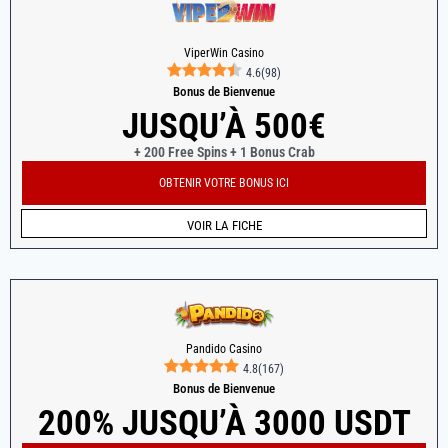
ViperWin Casino
4.6
(
98
)
Bonus de Bienvenue
JUSQU’À 500€
+ 200 Free Spins + 1 Bonus Crab
OBTENIR VOTRE BONUS ICI
VOIR LA FICHE
Pandido Casino
4.8
(
167
)
Bonus de Bienvenue
200% JUSQU’À 3000 USDT