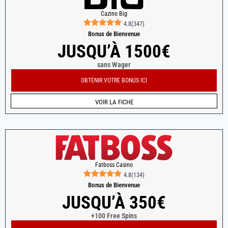
Cazino Big
4.8
(
347
)
Bonus de Bienvenue
JUSQU’À 1500€
sans Wager
OBTENIR VOTRE BONUS ICI
VOIR LA FICHE
Fatboss Casino
4.8
(
134
)
Bonus de Bienvenue
JUSQU’À 350€
+100 Free Spins