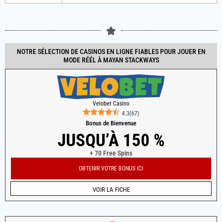
NOTRE SÉLECTION DE CASINOS EN LIGNE FIABLES POUR JOUER EN
MODE RÉÉL À MAYAN STACKWAYS
Velobet Casino
4.3
(
67
)
Bonus de Bienvenue
JUSQU’À 150 %
+ 70 Free Spins
OBTENIR VOTRE BONUS ICI
VOIR LA FICHE