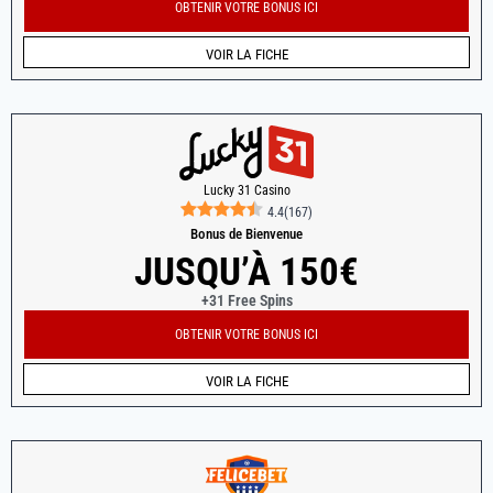
OBTENIR VOTRE BONUS ICI
VOIR LA FICHE
Lucky 31 Casino
4.4
(
167
)
Bonus de Bienvenue
JUSQU’À 150€
+31 Free Spins
OBTENIR VOTRE BONUS ICI
VOIR LA FICHE