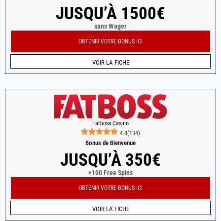
JUSQU’À 1500€
sans Wager
OBTENIR VOTRE BONUS ICI
VOIR LA FICHE
Fatboss Casino
4.8
(
134
)
Bonus de Bienvenue
JUSQU’À 350€
+100 Free Spins
OBTENIR VOTRE BONUS ICI
VOIR LA FICHE