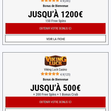
4.9
(
245
)
Bonus de Bienvenue
JUSQU’À 1200€
150 Free Spins
OBTENIR VOTRE BONUS ICI
VOIR LA FICHE
Viking Luck Casino
4.9
(
125
)
Bonus de Bienvenue
JUSQU’À 500€
+ 200 Free Spins + 1 Bonus Crab
OBTENIR VOTRE BONUS ICI