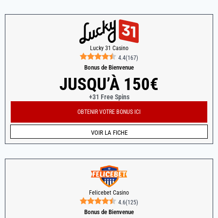
Lucky 31 Casino
4.4
(
167
)
Bonus de Bienvenue
JUSQU’À 150€
+31 Free Spins
OBTENIR VOTRE BONUS ICI
VOIR LA FICHE
Felicebet Casino
4.6
(
125
)
Bonus de Bienvenue