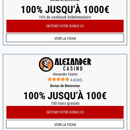
100% JUSQU’À 1000€
10% de cashback hebdomadaire
OBTENIR VOTRE BONUS ICI
VOIR LA FICHE
Alexander Casino
4.8
(
365
)
Bonus de Bienvenue
100% JUSQU’À 100€
100 tours gratuits
OBTENIR VOTRE BONUS ICI
VOIR LA FICHE