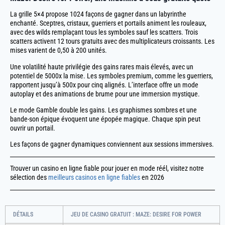
La grille 5×4 propose 1024 façons de gagner dans un labyrinthe
enchanté. Sceptres, cristaux, guerriers et portails animent les rouleaux,
avec des wilds remplaçant tous les symboles sauf les scatters. Trois
scatters activent 12 tours gratuits avec des multiplicateurs croissants. Les
mises varient de 0,50 à 200 unités.
Une volatilité haute privilégie des gains rares mais élevés, avec un
potentiel de 5000x la mise. Les symboles premium, comme les guerriers,
rapportent jusqu’à 500x pour cinq alignés. L’interface offre un mode
autoplay et des animations de brume pour une immersion mystique.
Le mode Gamble double les gains. Les graphismes sombres et une
bande-son épique évoquent une épopée magique. Chaque spin peut
ouvrir un portail.
Les façons de gagner dynamiques conviennent aux sessions immersives.
Trouver un casino en ligne fiable pour jouer en mode réél, visitez notre
sélection des
meilleurs casinos en ligne fiables
en 2026
DÉTAILS
JEU DE CASINO GRATUIT : MAZE: DESIRE FOR POWER