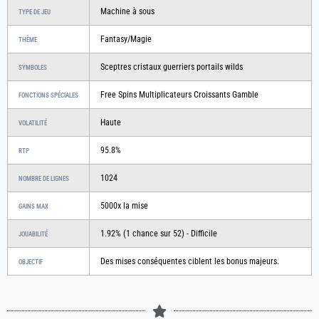
Machine à sous
TYPE DE JEU
Fantasy/Magie
THÈME
Sceptres cristaux guerriers portails wilds
SYMBOLES
Free Spins Multiplicateurs Croissants Gamble
FONCTIONS SPÉCIALES
Haute
VOLATILITÉ
95.8%
RTP
1024
NOMBRE DE LIGNES
5000x la mise
GAINS MAX
1.92% (1 chance sur 52) - Difficile
JOUABILITÉ
Des mises conséquentes ciblent les bonus majeurs.
OBJECTIF