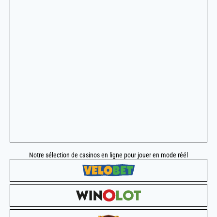
Notre sélection de casinos en ligne pour jouer en mode réél