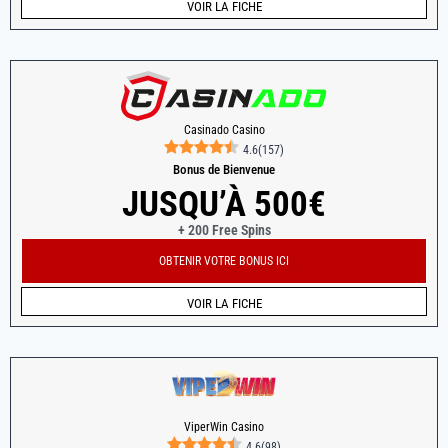
VOIR LA FICHE
Casinado Casino
4.6
(
157
)
Bonus de Bienvenue
JUSQU’À 500€
+ 200 Free Spins
OBTENIR VOTRE BONUS ICI
VOIR LA FICHE
ViperWin Casino
4.6
(
98
)