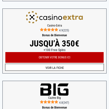
Casino-Extra
4.9
(
225
)
Bonus de Bienvenue
JUSQU’À 350€
+100 Free Spins
OBTENIR VOTRE BONUS ICI
VOIR LA FICHE
Cazino Big
4.8
(
347
)
Bonus de Bienvenue