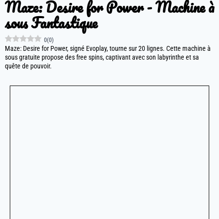
Maze: Desire for Power - Machine à
sous Fantastique
0
(
0
)
Maze: Desire for Power, signé Evoplay, tourne sur 20 lignes. Cette machine à
sous gratuite propose des free spins, captivant avec son labyrinthe et sa
quête de pouvoir.