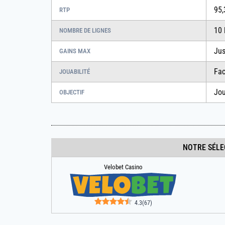
95
RTP
10 
NOMBRE DE LIGNES
Jus
GAINS MAX
Fac
JOUABILITÉ
Jou
OBJECTIF
NOTRE SÉLE
Velobet Casino
4.3
(
67
)