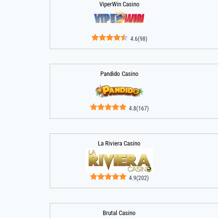
ViperWin Casino
4.6
(
98
)
Pandido Casino
4.8
(
167
)
La Riviera Casino
4.9
(
202
)
Brutal Casino