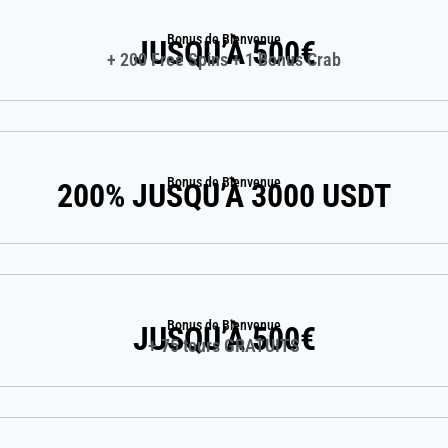
Bonus de Bienvenue
JUSQU’À 500€
+ 200 Free Spins + 1 Bonus Crab
Bonus de Bienvenue
200% JUSQU’À 3000 USDT
Bonus de Bienvenue
JUSQU’À 500€
+ 75 tours GRATUITS