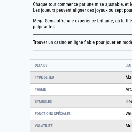
Chaque tour commence par une mise ajustable, et les
Les joueurs peuvent aligner des joyaux ou sept po
Mega Gems offre une expérience brillante, où le t
palpitantes.
Trouver un casino en ligne fiable pour jouer en mode
DÉTAILS
JEU
Mac
TYPE DE JEU
Ar
THÈME
Hex
SYMBOLES
Wil
FONCTIONS SPÉCIALES
Mo
VOLATILITÉ