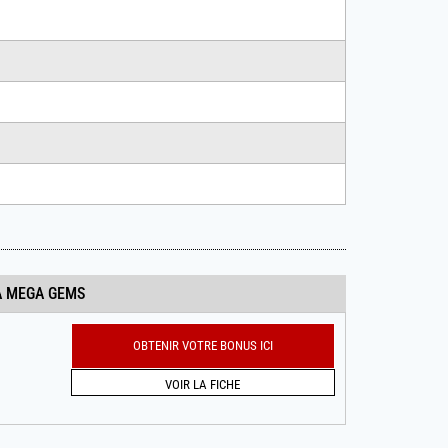
À MEGA GEMS
OBTENIR VOTRE BONUS ICI
VOIR LA FICHE