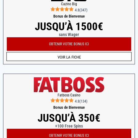
Cazino Big
4.8
(
347
)
Bonus de Bienvenue
JUSQU’À 1500€
sans Wager
OBTENIR VOTRE BONUS ICI
VOIR LA FICHE
Fatboss Casino
4.8
(
134
)
Bonus de Bienvenue
JUSQU’À 350€
+100 Free Spins
OBTENIR VOTRE BONUS ICI