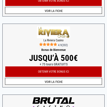
OBTENIR VOTRE BONUS ICI
VOIR LA FICHE
La Riviera Casino
4.9
(
202
)
Bonus de Bienvenue
JUSQU’À 500€
+ 75 tours GRATUITS
OBTENIR VOTRE BONUS ICI
VOIR LA FICHE