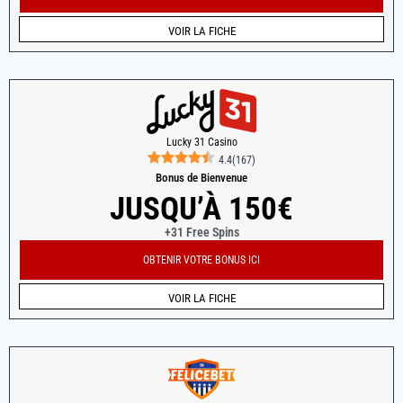
VOIR LA FICHE
Lucky 31 Casino
4.4
(
167
)
Bonus de Bienvenue
JUSQU’À 150€
+31 Free Spins
OBTENIR VOTRE BONUS ICI
VOIR LA FICHE