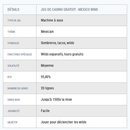
DÉTAILS
JEU DE CASINO GRATUIT : MEXICO WINS
Machine à sous
TYPE DE JEU
Mexicain
THÈME
Sombreros, tacos, wilds
SYMBOLES
Wilds expansifs, tours gratuits
FONCTIONS SPÉCIALES
Moyenne
VOLATILITÉ
95,40%
RTP
20 lignes
NOMBRE DE LIGNES
Jusqu’à 1500x la mise
GAINS MAX
Facile
JOUABILITÉ
Jouer pour déclencher les wilds
OBJECTIF