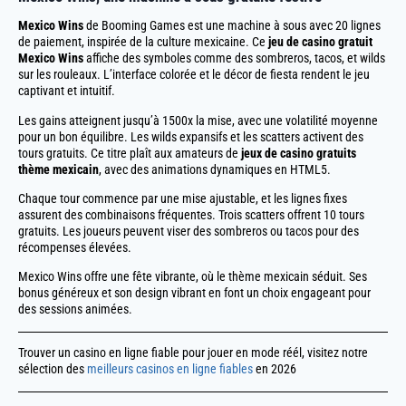
Mexico Wins
de Booming Games est une machine à sous avec 20 lignes
de paiement, inspirée de la culture mexicaine. Ce
jeu de casino gratuit
Mexico Wins
affiche des symboles comme des sombreros, tacos, et wilds
sur les rouleaux. L’interface colorée et le décor de fiesta rendent le jeu
captivant et intuitif.
Les gains atteignent jusqu’à 1500x la mise, avec une volatilité moyenne
pour un bon équilibre. Les wilds expansifs et les scatters activent des
tours gratuits. Ce titre plaît aux amateurs de
jeux de casino gratuits
thème mexicain
, avec des animations dynamiques en HTML5.
Chaque tour commence par une mise ajustable, et les lignes fixes
assurent des combinaisons fréquentes. Trois scatters offrent 10 tours
gratuits. Les joueurs peuvent viser des sombreros ou tacos pour des
récompenses élevées.
Mexico Wins offre une fête vibrante, où le thème mexicain séduit. Ses
bonus généreux et son design vibrant en font un choix engageant pour
des sessions animées.
Trouver un casino en ligne fiable pour jouer en mode réél, visitez notre
sélection des
meilleurs casinos en ligne fiables
en 2026