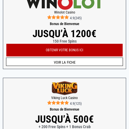
Winolot Casino
4.9
(
245
)
Bonus de Bienvenue
JUSQU’À 1200€
150 Free Spins
OBTENIR VOTRE BONUS ICI
VOIR LA FICHE
Viking Luck Casino
4.9
(
125
)
Bonus de Bienvenue
JUSQU’À 500€
+ 200 Free Spins + 1 Bonus Crab