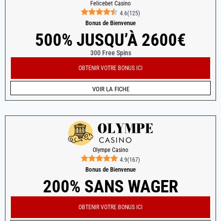
Felicebet Casino
4.6
(
125
)
Bonus de Bienvenue
500% JUSQU’À 2600€
300 Free Spins
OBTENIR VOTRE BONUS ICI
VOIR LA FICHE
Olympe Casino
4.9
(
167
)
Bonus de Bienvenue
200% SANS WAGER
OBTENIR VOTRE BONUS ICI