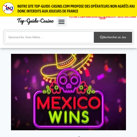
VOTRE COMPARATEUR DE CASINOS ET JEUX EN LIGNE
2026
CASINOS EN LIGNE
JEUX GRATUITS
GUIDE CASINOS
Rechercher un Jeu