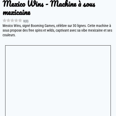
Mexico Wins - Machine à sous
mexicaine
0
(
0
)
Mexico Wins, signé Booming Games, célèbre sur 30 lignes. Cette machine à
sous propose des free spins et wilds, captivant avec sa vibe mexicaine et ses
couleurs.