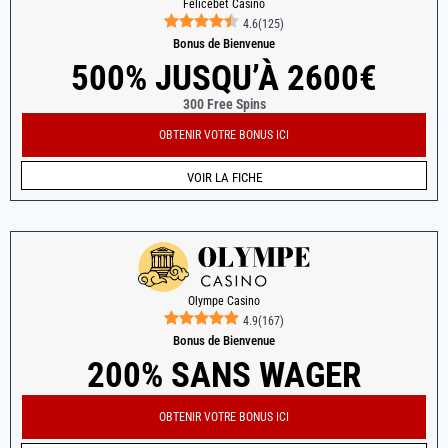
Felicebet Casino
4.6
(
125
)
Bonus de Bienvenue
500% JUSQU’À 2600€
300 Free Spins
OBTENIR VOTRE BONUS ICI
VOIR LA FICHE
Olympe Casino
4.9
(
167
)
Bonus de Bienvenue
200% SANS WAGER
OBTENIR VOTRE BONUS ICI