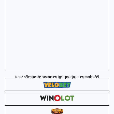
Notre sélection de casinos en ligne pour jouer en mode réél