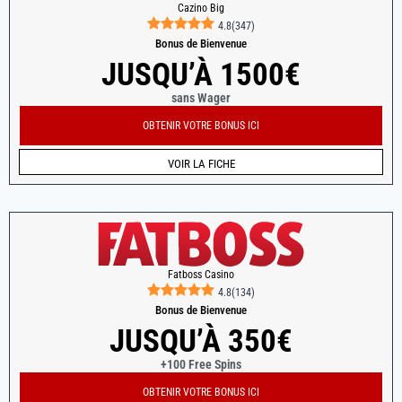
Cazino Big
4.8
(
347
)
Bonus de Bienvenue
JUSQU’À 1500€
sans Wager
OBTENIR VOTRE BONUS ICI
VOIR LA FICHE
Fatboss Casino
4.8
(
134
)
Bonus de Bienvenue
JUSQU’À 350€
+100 Free Spins
OBTENIR VOTRE BONUS ICI