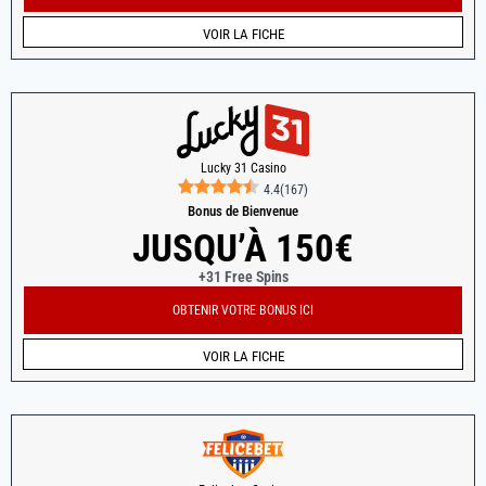
VOIR LA FICHE
Lucky 31 Casino
4.4
(
167
)
Bonus de Bienvenue
JUSQU’À 150€
+31 Free Spins
OBTENIR VOTRE BONUS ICI
VOIR LA FICHE