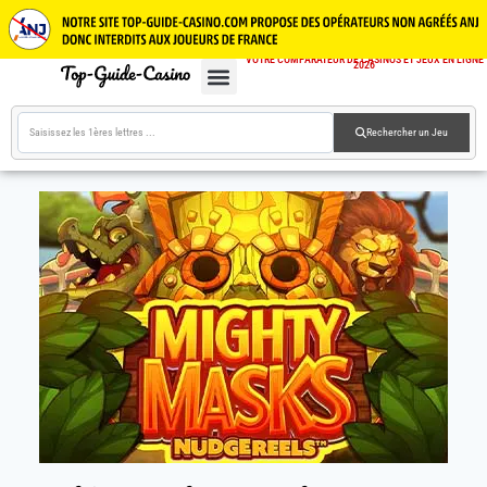
VOTRE COMPARATEUR DE CASINOS ET JEUX EN LIGNE
2026
CASINOS EN LIGNE
JEUX GRATUITS
GUIDE CASINOS
Rechercher un Jeu