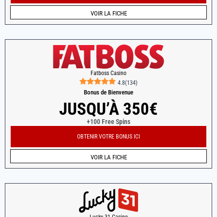
VOIR LA FICHE
Fatboss Casino
4.8
(
134
)
Bonus de Bienvenue
JUSQU’À 350€
+100 Free Spins
OBTENIR VOTRE BONUS ICI
VOIR LA FICHE