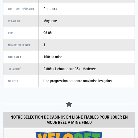
Parcours
FONCTIONS SPÉCIALES
Moyenne
VOLATILITÉ
96.0%
RTP
1
NOMBRE DE LIGNES
100x la mise
GAINS MAX
2.88% (1 chance sur 35) - Modérée
JOUABILITÉ
Une progression prudente maximise les gains.
OBJECTIF
NOTRE SÉLECTION DE CASINOS EN LIGNE FIABLES POUR JOUER EN
MODE RÉÉL À MINE FIELD