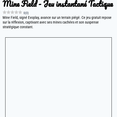
Mine Field - Jeu instantané Tactique
0
(
0
)
Mine Field, signé Evoplay, avance sur un terrain piégé. Ce jeu gratuit repose
sur la réflexion, captivant avec ses mines cachées et son suspense
stratégique constant.