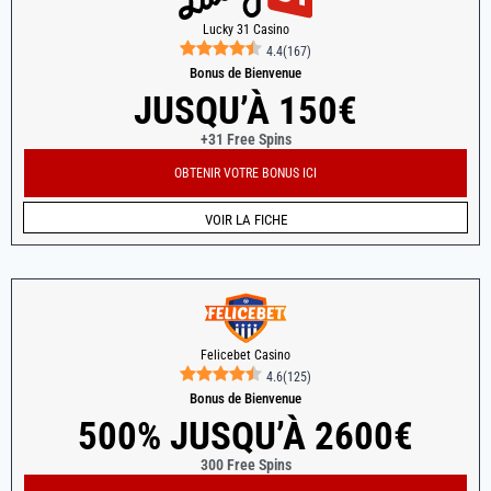
Lucky 31 Casino
4.4
(
167
)
Bonus de Bienvenue
JUSQU’À 150€
+31 Free Spins
OBTENIR VOTRE BONUS ICI
VOIR LA FICHE
Felicebet Casino
4.6
(
125
)
Bonus de Bienvenue
500% JUSQU’À 2600€
300 Free Spins