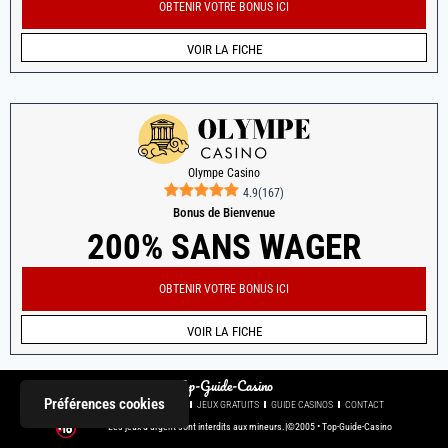
OBTENIR VOTRE BONUS ICI
VOIR LA FICHE
Olympe Casino
4.9
(
167
)
Bonus de Bienvenue
200% SANS WAGER
OBTENIR VOTRE BONUS ICI
VOIR LA FICHE
Top-Guide-Casino
Préférences cookies
ACCUEIL
CASINOS EN LIGNE
JEUX GRATUITS
GUIDE CASINOS
CONTACT
Les jeux d’argent sont interdits aux mineurs.|©2005 • Top-Guide-Casino