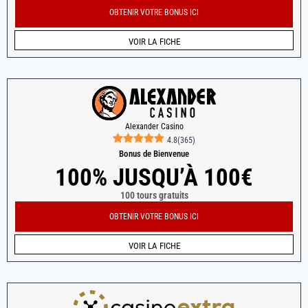
OBTENIR VOTRE BONUS ICI
VOIR LA FICHE
Alexander Casino
4.8
(
365
)
Bonus de Bienvenue
100% JUSQU’À 100€
100 tours gratuits
OBTENIR VOTRE BONUS ICI
VOIR LA FICHE