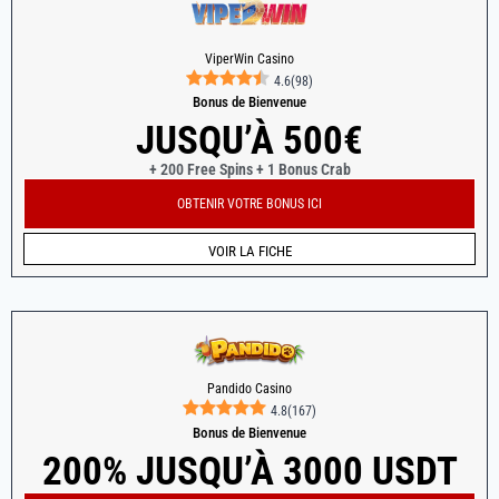
ViperWin Casino
4.6
(
98
)
Bonus de Bienvenue
JUSQU’À 500€
+ 200 Free Spins + 1 Bonus Crab
OBTENIR VOTRE BONUS ICI
VOIR LA FICHE
Pandido Casino
4.8
(
167
)
Bonus de Bienvenue
200% JUSQU’À 3000 USDT