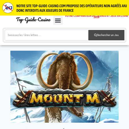
VOTRE COMPARATEUR DE CASINOS ET JEUX EN LIGNE
2026
CASINOS EN LIGNE
JEUX GRATUITS
GUIDE CASINOS
Rechercher un Jeu