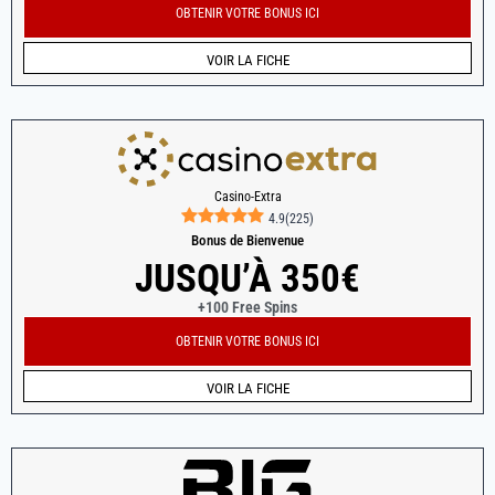
OBTENIR VOTRE BONUS ICI
VOIR LA FICHE
Casino-Extra
4.9
(
225
)
Bonus de Bienvenue
JUSQU’À 350€
+100 Free Spins
OBTENIR VOTRE BONUS ICI
VOIR LA FICHE