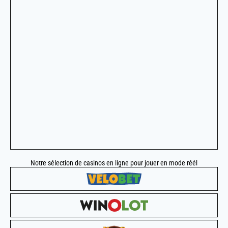
Notre sélection de casinos en ligne pour jouer en mode réél