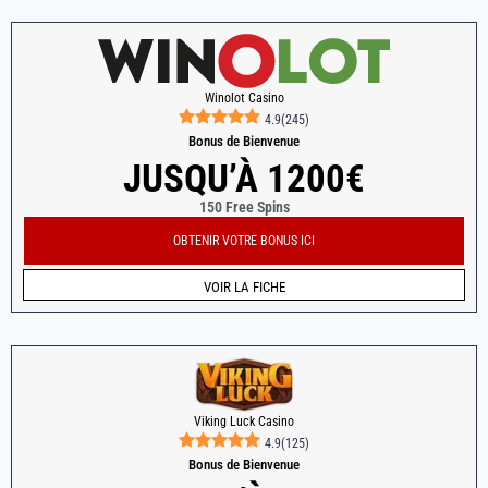
Winolot Casino
4.9
(
245
)
Bonus de Bienvenue
JUSQU’À 1200€
150 Free Spins
OBTENIR VOTRE BONUS ICI
VOIR LA FICHE
Viking Luck Casino
4.9
(
125
)
Bonus de Bienvenue