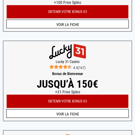
+100 Free Spins
OBTENIR VOTRE BONUS ICI
VOIR LA FICHE
Lucky 31 Casino
4.4
(
167
)
Bonus de Bienvenue
JUSQU’À 150€
+31 Free Spins
OBTENIR VOTRE BONUS ICI
VOIR LA FICHE