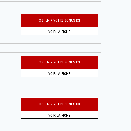
OBTENIR VOTRE BONUS ICI
VOIR LA FICHE
OBTENIR VOTRE BONUS ICI
VOIR LA FICHE
OBTENIR VOTRE BONUS ICI
VOIR LA FICHE