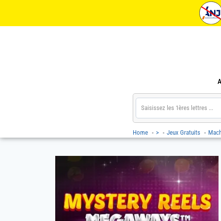
Home
>
Jeux Gratuits
Mach