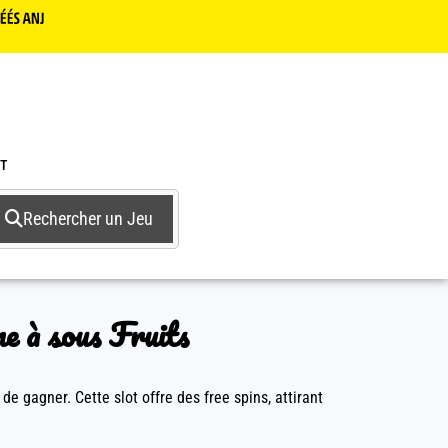
T
Rechercher un Jeu
 à sous Fruits
 gagner. Cette slot offre des free spins, attirant