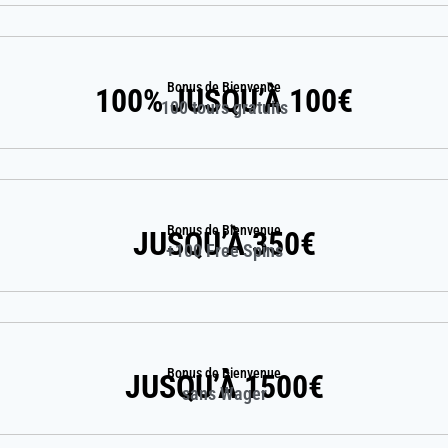
Bonus de Bienvenue
100% JUSQU’À 100€
100 tours gratuits
Bonus de Bienvenue
JUSQU’À 350€
+100 Free Spins
Bonus de Bienvenue
JUSQU’À 1500€
sans Wager