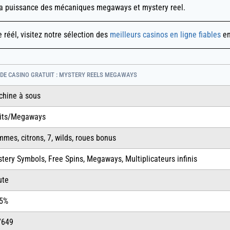
t la puissance des mécaniques megaways et mystery reel.
 réél, visitez notre sélection des
meilleurs casinos en ligne fiables
en
 DE CASINO GRATUIT : MYSTERY REELS MEGAWAYS
hine à sous
uits/Megaways
mes, citrons, 7, wilds, roues bonus
tery Symbols, Free Spins, Megaways, Multiplicateurs infinis
ute
.5%
7649