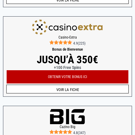
VOIR LA FICHE
Casino-Extra
4.9
(
225
)
Bonus de Bienvenue
JUSQU’À 350€
+100 Free Spins
OBTENIR VOTRE BONUS ICI
VOIR LA FICHE
Cazino Big
4.8
(
347
)