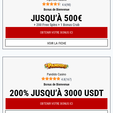
4.6
(
98
)
Bonus de Bienvenue
JUSQU’À 500€
+ 200 Free Spins + 1 Bonus Crab
OBTENIR VOTRE BONUS ICI
VOIR LA FICHE
Pandido Casino
4.8
(
167
)
Bonus de Bienvenue
200% JUSQU’À 3000 USDT
OBTENIR VOTRE BONUS ICI