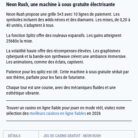
Neon Rush, une
machine à sous gratuite
électrisante
Neon Rush propose une grille 5×3 avec 10 lignes de paiement. Les
symboles incluent des wilds néons et des diamants. Les mises, de 0,20 à
40 unités, s’adaptent à tous.
La fonction Splitz offre des rouleaux expansifs. Les gains atteignent
25680x la mise.
La volatilité haute offre des récompenses élevées. Les graphismes
cyberpunk et la bande-son synthwave créent une ambiance immersive.
Les animations, comme des éclats, captivent.
Patience pour les splitz est clé. Cette machine à sous gratuite séduit par
son thème, parfaite pour les fans de futurisme.
Chaque tour est une course, avec des mécaniques fluides et une
esthétique vibrante.
Trouver un casino en ligne fiable pour jouer en mode réél, visitez notre
sélection des
meilleurs casinos en ligne fiables
en 2026
DÉTAILS
JEU DE CASINO GRATUIT : NEON RUSH