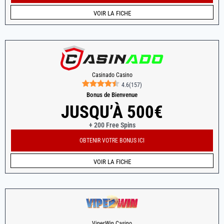
VOIR LA FICHE
Casinado Casino
4.6
(
157
)
Bonus de Bienvenue
JUSQU’À 500€
+ 200 Free Spins
OBTENIR VOTRE BONUS ICI
VOIR LA FICHE
ViperWin Casino