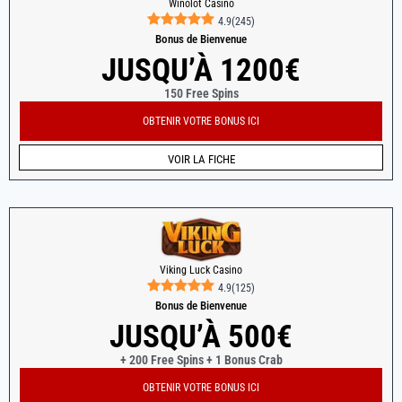
Winolot Casino
4.9
(
245
)
Bonus de Bienvenue
JUSQU’À 1200€
150 Free Spins
OBTENIR VOTRE BONUS ICI
VOIR LA FICHE
Viking Luck Casino
4.9
(
125
)
Bonus de Bienvenue
JUSQU’À 500€
+ 200 Free Spins + 1 Bonus Crab
OBTENIR VOTRE BONUS ICI