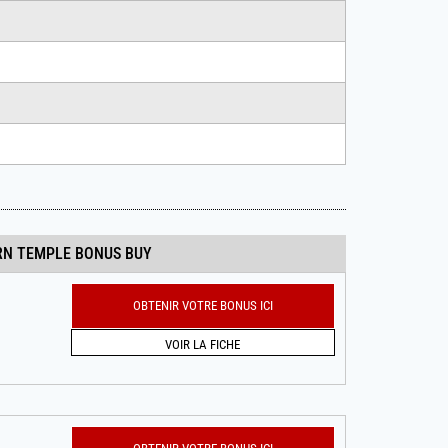
ERN TEMPLE BONUS BUY
OBTENIR VOTRE BONUS ICI
VOIR LA FICHE