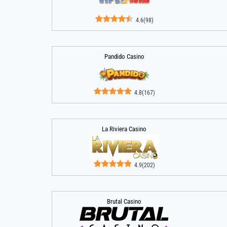
4.6
(
98
)
Pandido Casino
4.8
(
167
)
La Riviera Casino
4.9
(
202
)
Brutal Casino