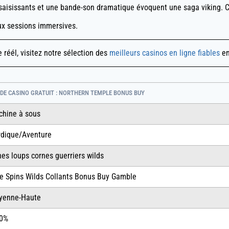
aisissants et une bande-son dramatique évoquent une saga viking. C
aux sessions immersives.
 réél, visitez notre sélection des
meilleurs casinos en ligne fiables
en
 DE CASINO GRATUIT : NORTHERN TEMPLE BONUS BUY
hine à sous
dique/Aventure
es loups cornes guerriers wilds
e Spins Wilds Collants Bonus Buy Gamble
yenne-Haute
.0%