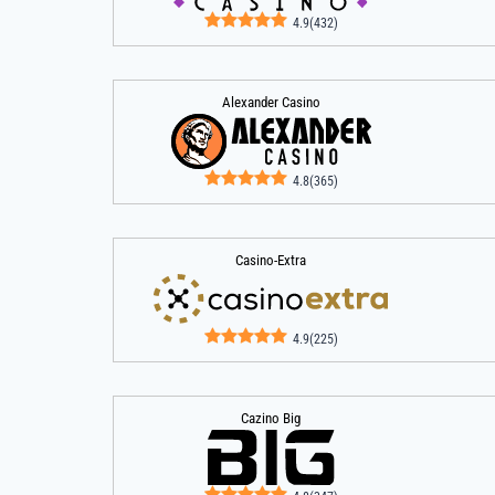
4.9
(
432
)
Alexander Casino
4.8
(
365
)
Casino-Extra
4.9
(
225
)
Cazino Big