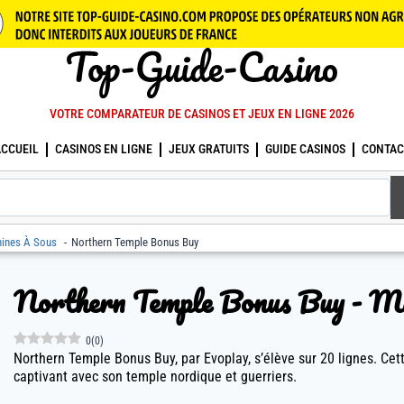
VOTRE COMPARATEUR DE CASINOS ET JEUX EN LIGNE 2026
ACCUEIL
CASINOS EN LIGNE
JEUX GRATUITS
GUIDE CASINOS
CONTAC
ines À Sous
Northern Temple Bonus Buy
Northern Temple Bonus Buy - Ma
0
(
0
)
Northern Temple Bonus Buy, par Evoplay, s’élève sur 20 lignes. Cet
captivant avec son temple nordique et guerriers.