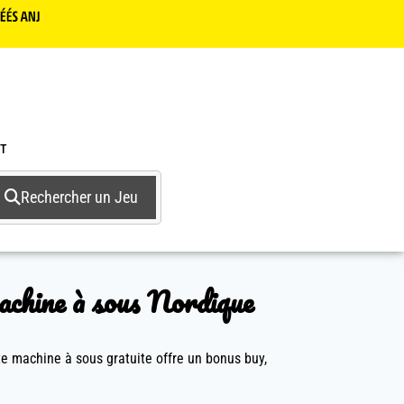
T
Rechercher un Jeu
chine à sous Nordique
te machine à sous gratuite offre un bonus buy,