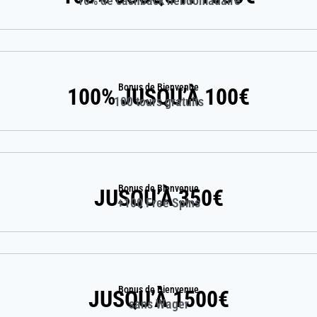
10% de cashback hebdomadaire
Bonus de Bienvenue
100% JUSQU’À 100€
100 tours gratuits
Bonus de Bienvenue
JUSQU’À 350€
+100 Free Spins
Bonus de Bienvenue
JUSQU’À 1500€
sans Wager