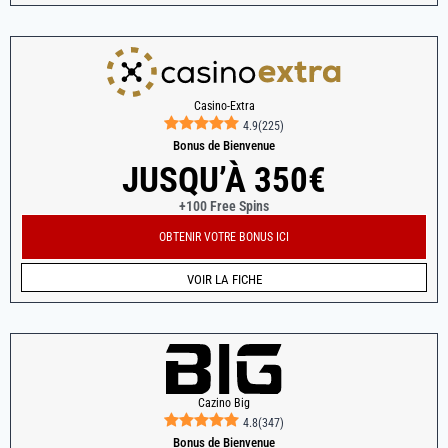
Casino-Extra
4.9
(
225
)
Bonus de Bienvenue
JUSQU’À 350€
+100 Free Spins
OBTENIR VOTRE BONUS ICI
VOIR LA FICHE
Cazino Big
4.8
(
347
)
Bonus de Bienvenue