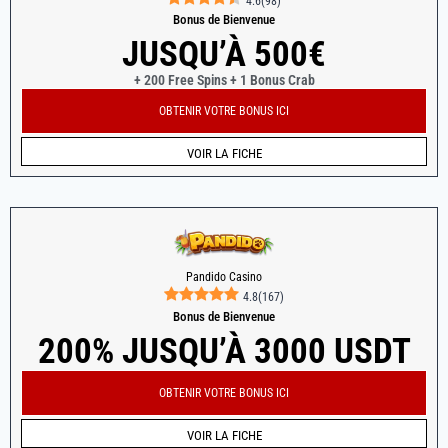
4.6
(
98
)
Bonus de Bienvenue
JUSQU’À 500€
+ 200 Free Spins + 1 Bonus Crab
OBTENIR VOTRE BONUS ICI
VOIR LA FICHE
Pandido Casino
4.8
(
167
)
Bonus de Bienvenue
200% JUSQU’À 3000 USDT
OBTENIR VOTRE BONUS ICI
VOIR LA FICHE