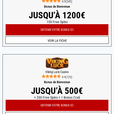
4.9
(
245
)
Bonus de Bienvenue
JUSQU’À 1200€
150 Free Spins
OBTENIR VOTRE BONUS ICI
VOIR LA FICHE
Viking Luck Casino
4.9
(
125
)
Bonus de Bienvenue
JUSQU’À 500€
+ 200 Free Spins + 1 Bonus Crab
OBTENIR VOTRE BONUS ICI