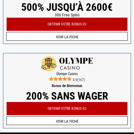
500% JUSQU’À 2600€
300 Free Spins
OBTENIR VOTRE BONUS ICI
VOIR LA FICHE
Olympe Casino
4.9
(
167
)
Bonus de Bienvenue
200% SANS WAGER
OBTENIR VOTRE BONUS ICI
VOIR LA FICHE