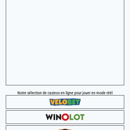
Notre sélection de casinos en ligne pour jouer en mode réél