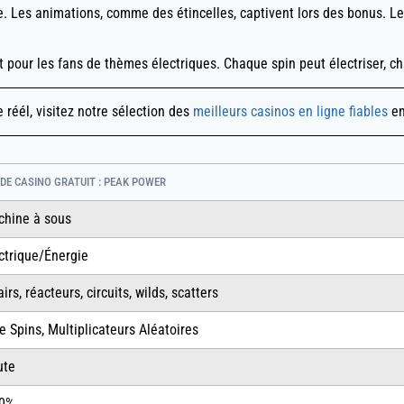
tive. Les animations, comme des étincelles, captivent lors des bonus. 
ait pour les fans de thèmes électriques. Chaque spin peut électriser, c
 réél, visitez notre sélection des
meilleurs casinos en ligne fiables
en
 DE CASINO GRATUIT : PEAK POWER
hine à sous
ctrique/Énergie
airs, réacteurs, circuits, wilds, scatters
e Spins, Multiplicateurs Aléatoires
ute
.0%