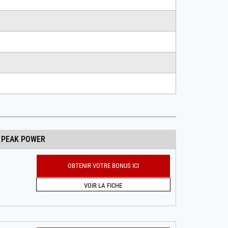
À PEAK POWER
OBTENIR VOTRE BONUS ICI
VOIR LA FICHE