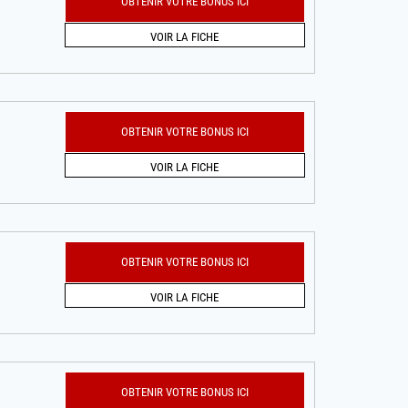
OBTENIR VOTRE BONUS ICI
VOIR LA FICHE
OBTENIR VOTRE BONUS ICI
VOIR LA FICHE
OBTENIR VOTRE BONUS ICI
VOIR LA FICHE
OBTENIR VOTRE BONUS ICI