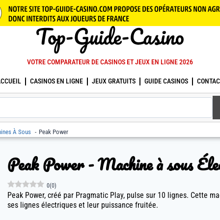
VOTRE COMPARATEUR DE CASINOS ET JEUX EN LIGNE 2026
ACCUEIL
CASINOS EN LIGNE
JEUX GRATUITS
GUIDE CASINOS
CONTAC
ines À Sous
Peak Power
Peak Power - Machine à sous Élec
0
(
0
)
Peak Power, créé par Pragmatic Play, pulse sur 10 lignes. Cette mac
ses lignes électriques et leur puissance fruitée.