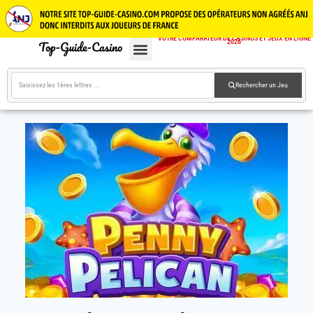
VOTRE COMPARATEUR DE CASINOS ET JEUX EN LIGNE
2026
CASINOS EN LIGNE
JEUX GRATUITS
GUIDE CASINOS
Rechercher un Jeu