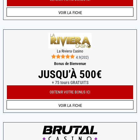
VOIR LA FICHE
La Riviera Casino
4.9
(
202
)
Bonus de Bienvenue
JUSQU’À 500€
+ 75 tours GRATUITS
OBTENIR VOTRE BONUS ICI
VOIR LA FICHE