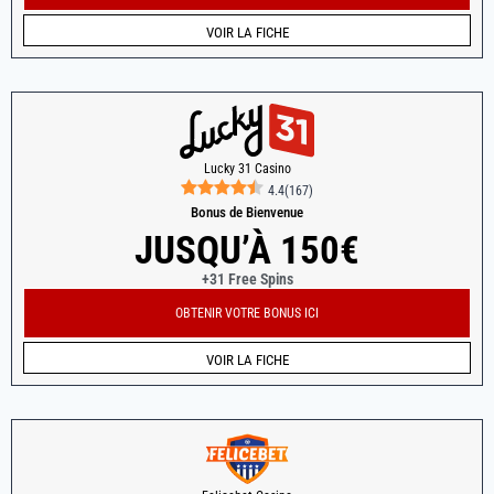
VOIR LA FICHE
Lucky 31 Casino
4.4
(
167
)
Bonus de Bienvenue
JUSQU’À 150€
+31 Free Spins
OBTENIR VOTRE BONUS ICI
VOIR LA FICHE