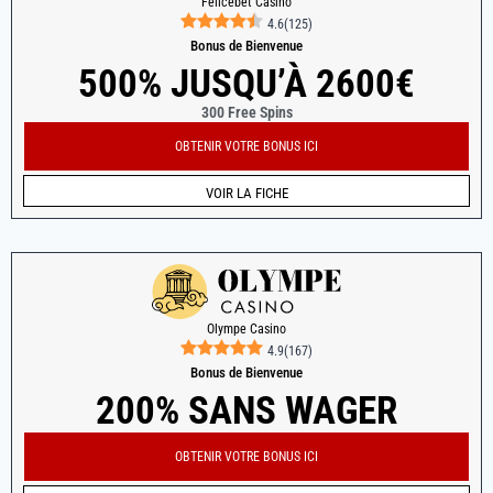
Felicebet Casino
4.6
(
125
)
Bonus de Bienvenue
500% JUSQU’À 2600€
300 Free Spins
OBTENIR VOTRE BONUS ICI
VOIR LA FICHE
Olympe Casino
4.9
(
167
)
Bonus de Bienvenue
200% SANS WAGER
OBTENIR VOTRE BONUS ICI