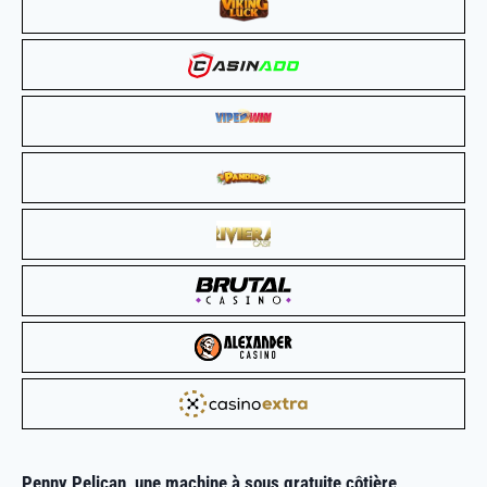
Penny Pelican, une
machine à sous gratuite
côtière