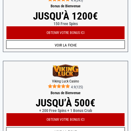
4.9
(
245
)
Bonus de Bienvenue
JUSQU’À 1200€
150 Free Spins
OBTENIR VOTRE BONUS ICI
VOIR LA FICHE
Viking Luck Casino
4.9
(
125
)
Bonus de Bienvenue
JUSQU’À 500€
+ 200 Free Spins + 1 Bonus Crab
OBTENIR VOTRE BONUS ICI