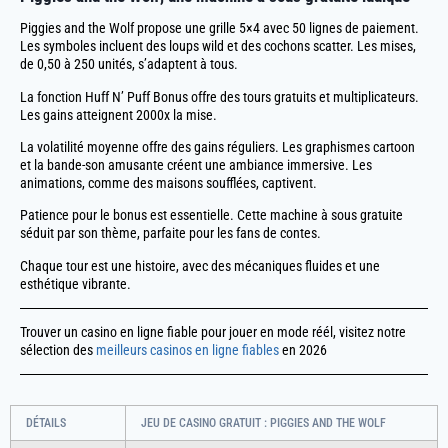
Piggies and the Wolf propose une grille 5×4 avec 50 lignes de paiement.
Les symboles incluent des loups wild et des cochons scatter. Les mises,
de 0,50 à 250 unités, s’adaptent à tous.
La fonction Huff N’ Puff Bonus offre des tours gratuits et multiplicateurs.
Les gains atteignent 2000x la mise.
La volatilité moyenne offre des gains réguliers. Les graphismes cartoon
et la bande-son amusante créent une ambiance immersive. Les
animations, comme des maisons soufflées, captivent.
Patience pour le bonus est essentielle. Cette machine à sous gratuite
séduit par son thème, parfaite pour les fans de contes.
Chaque tour est une histoire, avec des mécaniques fluides et une
esthétique vibrante.
Trouver un casino en ligne fiable pour jouer en mode réél, visitez notre
sélection des
meilleurs casinos en ligne fiables
en 2026
DÉTAILS
JEU DE CASINO GRATUIT : PIGGIES AND THE WOLF