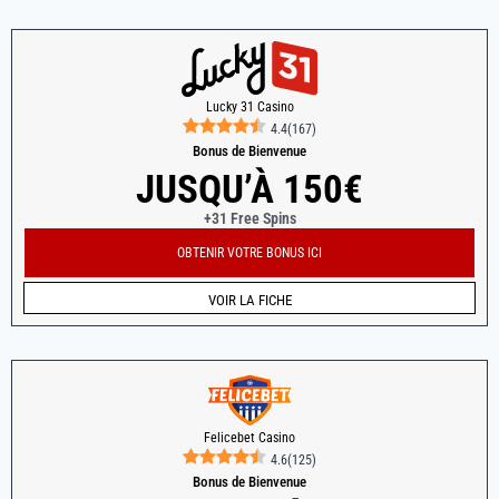
Lucky 31 Casino
4.4
(
167
)
Bonus de Bienvenue
JUSQU’À 150€
+31 Free Spins
OBTENIR VOTRE BONUS ICI
VOIR LA FICHE
Felicebet Casino
4.6
(
125
)
Bonus de Bienvenue