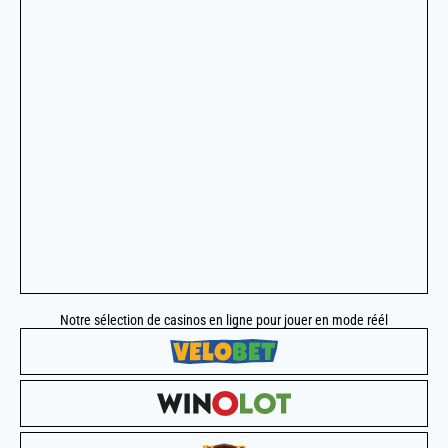
Notre sélection de casinos en ligne pour jouer en mode réél