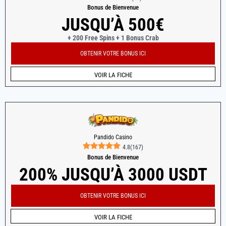
Bonus de Bienvenue
JUSQU’À 500€
+ 200 Free Spins + 1 Bonus Crab
OBTENIR VOTRE BONUS ICI
VOIR LA FICHE
Pandido Casino
4.8
(
167
)
Bonus de Bienvenue
200% JUSQU’À 3000 USDT
OBTENIR VOTRE BONUS ICI
VOIR LA FICHE