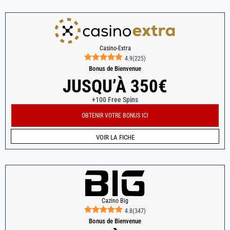
Casino-Extra
4.9
(
225
)
Bonus de Bienvenue
JUSQU’À 350€
+100 Free Spins
OBTENIR VOTRE BONUS ICI
VOIR LA FICHE
Cazino Big
4.8
(
347
)
Bonus de Bienvenue