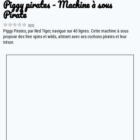
Piggy pirates - Machine à sous
Pirate
0
(
0
)
Piggy Pirates, par Red Tiger, navigue sur 40 lignes. Cette machine à sous
propose des free spins et wilds, attirant avec ses cochons pirates et leur
trésor.