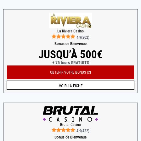
La Riviera Casino
4.9
(
202
)
Bonus de Bienvenue
JUSQU’À 500€
+ 75 tours GRATUITS
OBTENIR VOTRE BONUS ICI
VOIR LA FICHE
Brutal Casino
4.9
(
432
)
Bonus de Bienvenue