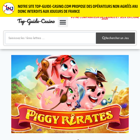
VOTRE COMPARATEUR DE CASINOS ET JEUX EN LIGNE
2026
CASINOS EN LIGNE
JEUX GRATUITS
GUIDE CASINOS
Rechercher un Jeu