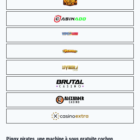
Piggy pirates, une
machine à sous gratuite
cochon