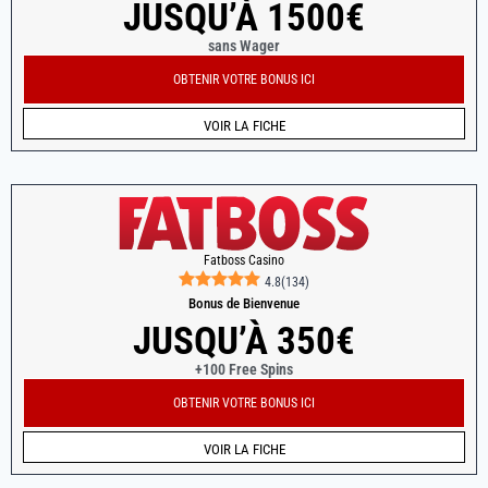
JUSQU’À 1500€
sans Wager
OBTENIR VOTRE BONUS ICI
VOIR LA FICHE
Fatboss Casino
4.8
(
134
)
Bonus de Bienvenue
JUSQU’À 350€
+100 Free Spins
OBTENIR VOTRE BONUS ICI
VOIR LA FICHE