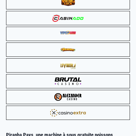
Piranha Pays, une
machine à sous gratuite
poissons