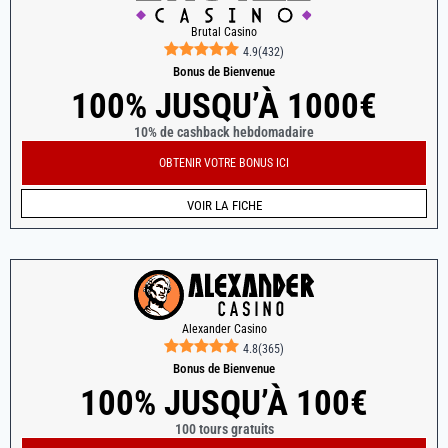
Brutal Casino
4.9
(
432
)
Bonus de Bienvenue
100% JUSQU’À 1000€
10% de cashback hebdomadaire
OBTENIR VOTRE BONUS ICI
VOIR LA FICHE
Alexander Casino
4.8
(
365
)
Bonus de Bienvenue
100% JUSQU’À 100€
100 tours gratuits