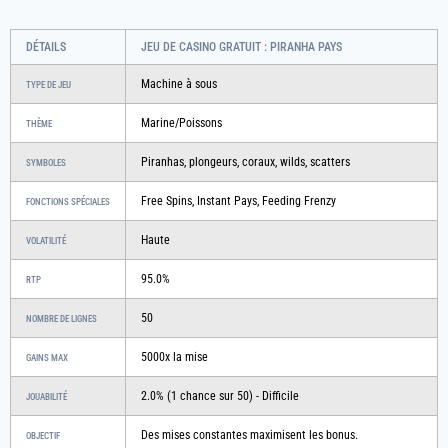
DÉTAILS
JEU DE CASINO GRATUIT : PIRANHA PAYS
Machine à sous
TYPE DE JEU
Marine/Poissons
THÈME
Piranhas, plongeurs, coraux, wilds, scatters
SYMBOLES
Free Spins, Instant Pays, Feeding Frenzy
FONCTIONS SPÉCIALES
Haute
VOLATILITÉ
95.0%
RTP
50
NOMBRE DE LIGNES
5000x la mise
GAINS MAX
2.0% (1 chance sur 50) - Difficile
JOUABILITÉ
Des mises constantes maximisent les bonus.
OBJECTIF