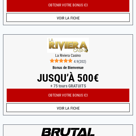
OBTENIR VOTRE BONUS ICI
VOIR LA FICHE
La Riviera Casino
4.9
(
202
)
Bonus de Bienvenue
JUSQU’À 500€
+ 75 tours GRATUITS
OBTENIR VOTRE BONUS ICI
VOIR LA FICHE