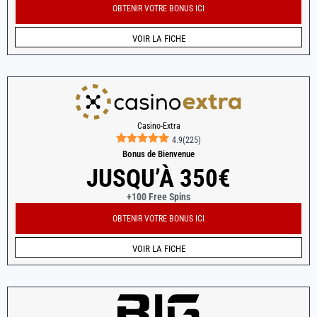
OBTENIR VOTRE BONUS ICI
VOIR LA FICHE
Casino-Extra
4.9
(
225
)
Bonus de Bienvenue
JUSQU’À 350€
+100 Free Spins
OBTENIR VOTRE BONUS ICI
VOIR LA FICHE