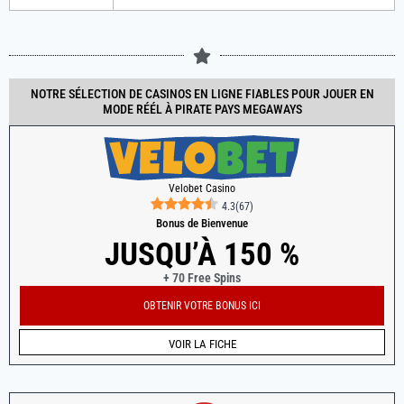
NOTRE SÉLECTION DE CASINOS EN LIGNE FIABLES POUR JOUER EN
MODE RÉÉL À PIRATE PAYS MEGAWAYS
Velobet Casino
4.3
(
67
)
Bonus de Bienvenue
JUSQU’À 150 %
+ 70 Free Spins
OBTENIR VOTRE BONUS ICI
VOIR LA FICHE