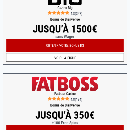
Cazino Big
4.8
(
347
)
Bonus de Bienvenue
JUSQU’À 1500€
sans Wager
OBTENIR VOTRE BONUS ICI
VOIR LA FICHE
Fatboss Casino
4.8
(
134
)
Bonus de Bienvenue
JUSQU’À 350€
+100 Free Spins