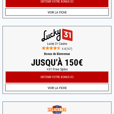
OBTENIR VOTRE BONUS ICI
VOIR LA FICHE
Lucky 31 Casino
4.4
(
167
)
Bonus de Bienvenue
JUSQU’À 150€
+31 Free Spins
OBTENIR VOTRE BONUS ICI
VOIR LA FICHE