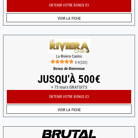
OBTENIR VOTRE BONUS ICI
VOIR LA FICHE
La Riviera Casino
4.9
(
202
)
Bonus de Bienvenue
JUSQU’À 500€
+ 75 tours GRATUITS
OBTENIR VOTRE BONUS ICI
VOIR LA FICHE