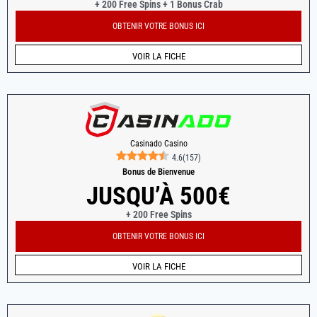
+ 200 Free Spins + 1 Bonus Crab
OBTENIR VOTRE BONUS ICI
VOIR LA FICHE
Casinado Casino
4.6
(
157
)
Bonus de Bienvenue
JUSQU’À 500€
+ 200 Free Spins
OBTENIR VOTRE BONUS ICI
VOIR LA FICHE