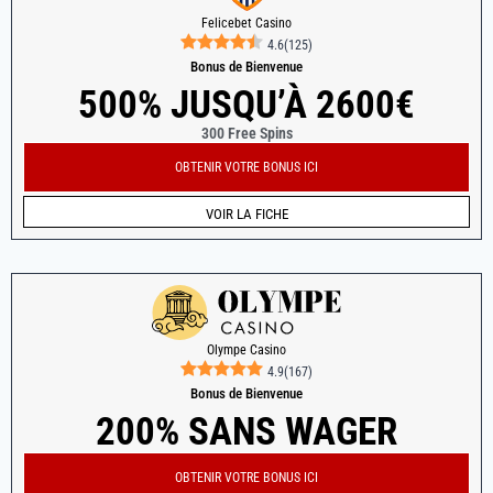
Felicebet Casino
4.6
(
125
)
Bonus de Bienvenue
500% JUSQU’À 2600€
300 Free Spins
OBTENIR VOTRE BONUS ICI
VOIR LA FICHE
Olympe Casino
4.9
(
167
)
Bonus de Bienvenue
200% SANS WAGER
OBTENIR VOTRE BONUS ICI