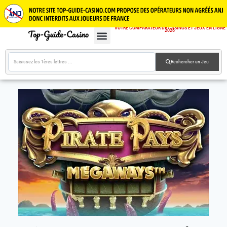
VOTRE COMPARATEUR DE CASINOS ET JEUX EN LIGNE
2026
CASINOS EN LIGNE
JEUX GRATUITS
GUIDE CASINOS
Rechercher un Jeu