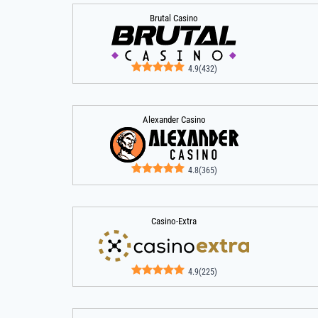
Brutal Casino
4.9
(
432
)
Alexander Casino
4.8
(
365
)
Casino-Extra
4.9
(
225
)