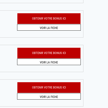
OBTENIR VOTRE BONUS ICI
VOIR LA FICHE
OBTENIR VOTRE BONUS ICI
VOIR LA FICHE
OBTENIR VOTRE BONUS ICI
VOIR LA FICHE