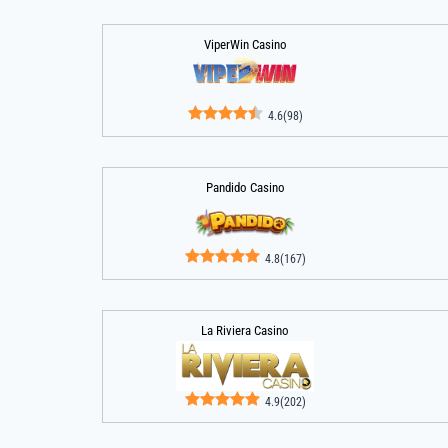
ViperWin Casino
4.6
(
98
)
Pandido Casino
4.8
(
167
)
La Riviera Casino
4.9
(
202
)