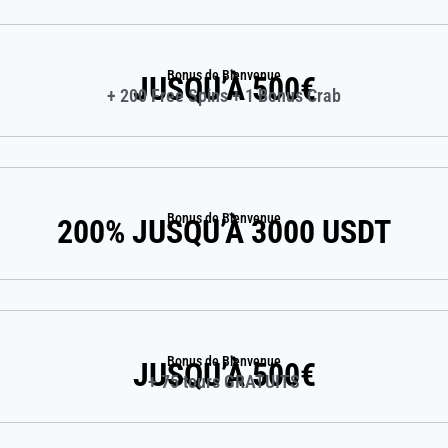
Bonus de Bienvenue
JUSQU’À 500€
+ 200 Free Spins + 1 Bonus Crab
Bonus de Bienvenue
200% JUSQU’À 3000 USDT
Bonus de Bienvenue
JUSQU’À 500€
+ 75 tours GRATUITS