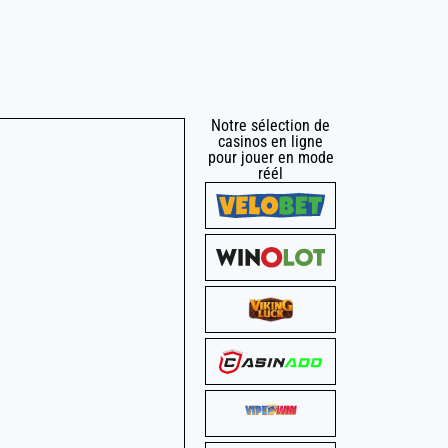
Notre sélection de
casinos en ligne
pour jouer en mode
réél