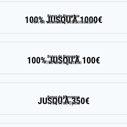
Bonus de Bienvenue
100% JUSQU’À 1000€
10% de cashback hebdomadaire
Bonus de Bienvenue
100% JUSQU’À 100€
100 tours gratuits
Bonus de Bienvenue
JUSQU’À 350€
+100 Free Spins