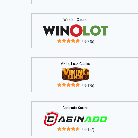
Winolot Casino
4.9
(
245
)
Viking Luck Casino
4.9
(
125
)
Casinado Casino
4.6
(
157
)