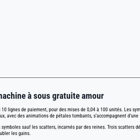
achine à sous gratuite
amour
 10 lignes de paiement, pour des mises de 0,04 à 100 unités. Les sy
x, avec des animations de pétales tombants, s’accompagnent d’une 
symboles sauf les scatters, incarnés par des reines. Trois scatters d
bler les gains.