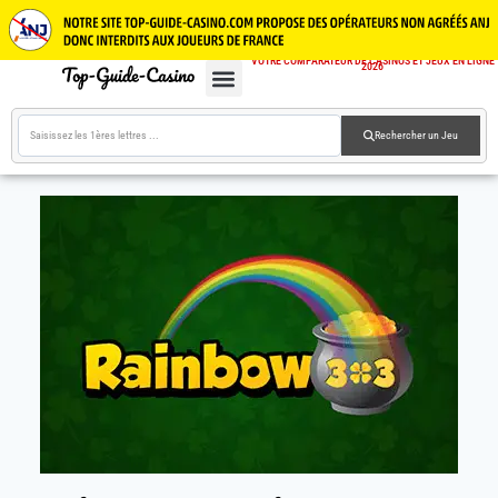
VOTRE COMPARATEUR DE CASINOS ET JEUX EN LIGNE
2026
CASINOS EN LIGNE
JEUX GRATUITS
GUIDE CASINOS
Rechercher un Jeu