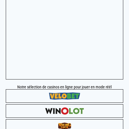
Notre sélection de casinos en ligne pour jouer en mode réél