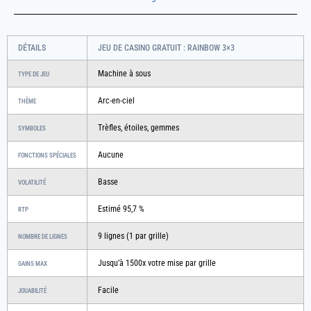
DÉTAILS
JEU DE CASINO GRATUIT : RAINBOW 3×3
Machine à sous
TYPE DE JEU
Arc-en-ciel
THÈME
Trèfles, étoiles, gemmes
SYMBOLES
Aucune
FONCTIONS SPÉCIALES
Basse
VOLATILITÉ
Estimé 95,7 %
RTP
9 lignes (1 par grille)
NOMBRE DE LIGNES
Jusqu’à 1500x votre mise par grille
GAINS MAX
Facile
JOUABILITÉ