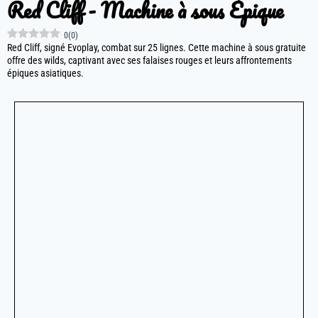
Red Cliff - Machine à sous Épique
0
(
0
)
Red Cliff, signé Evoplay, combat sur 25 lignes. Cette machine à sous gratuite
offre des wilds, captivant avec ses falaises rouges et leurs affrontements
épiques asiatiques.