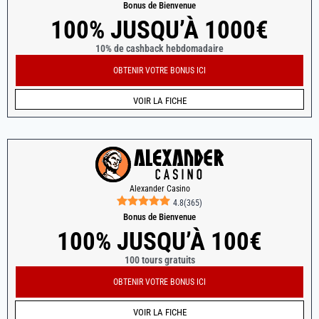
Bonus de Bienvenue
100% JUSQU’À 1000€
10% de cashback hebdomadaire
OBTENIR VOTRE BONUS ICI
VOIR LA FICHE
Alexander Casino
4.8
(
365
)
Bonus de Bienvenue
100% JUSQU’À 100€
100 tours gratuits
OBTENIR VOTRE BONUS ICI
VOIR LA FICHE