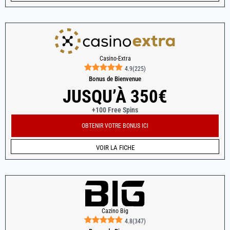
Casino-Extra
4.9
(
225
)
Bonus de Bienvenue
JUSQU’À 350€
+100 Free Spins
OBTENIR VOTRE BONUS ICI
VOIR LA FICHE
Cazino Big
4.8
(
347
)