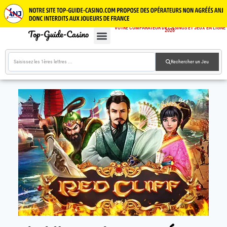
VOTRE COMPARATEUR DE CASINOS ET JEUX EN LIGNE
2026
CASINOS EN LIGNE
JEUX GRATUITS
GUIDE CASINOS
Rechercher un Jeu