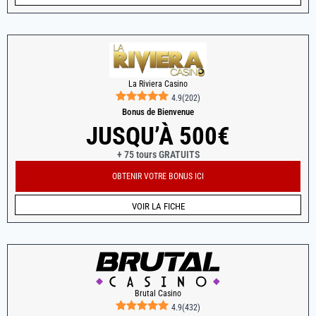
La Riviera Casino
4.9
(
202
)
Bonus de Bienvenue
JUSQU’À 500€
+ 75 tours GRATUITS
OBTENIR VOTRE BONUS ICI
VOIR LA FICHE
Brutal Casino
4.9
(
432
)