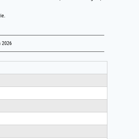
ie.
 2026