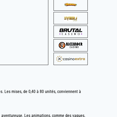
s. Les mises, de 0,40 à 80 unités, conviennent à
e aventureuse. Les animations, comme des vagues,