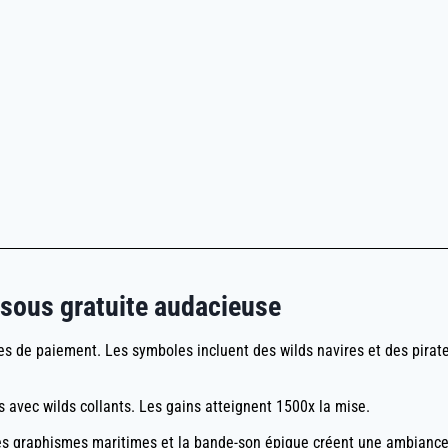
sous gratuite
audacieuse
es de paiement. Les symboles incluent des wilds navires et des pirate
ts avec wilds collants. Les gains atteignent 1500x la mise.
Les graphismes maritimes et la bande-son épique créent une ambianc