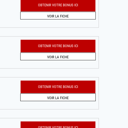
OBTENIR VOTRE BONUS ICI
VOIR LA FICHE
OBTENIR VOTRE BONUS ICI
VOIR LA FICHE
OBTENIR VOTRE BONUS ICI
VOIR LA FICHE
OBTENIR VOTRE BONUS ICI