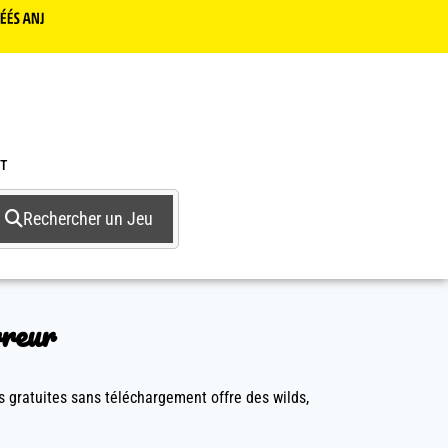
T
Rechercher un Jeu
reur
s gratuites sans téléchargement offre des wilds,