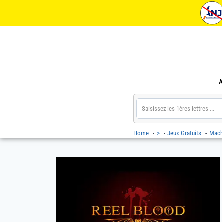
Home
>
Jeux Gratuits
Mach