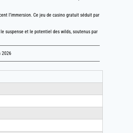
cent l’immersion. Ce jeu de casino gratuit séduit par
le suspense et le potentiel des wilds, soutenus par
 2026