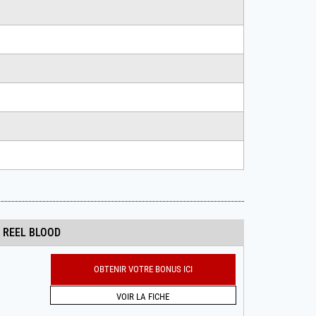
À REEL BLOOD
OBTENIR VOTRE BONUS ICI
VOIR LA FICHE