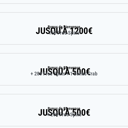
Bonus de Bienvenue
JUSQU’À 1200€
150 Free Spins
Bonus de Bienvenue
JUSQU’À 500€
+ 200 Free Spins + 1 Bonus Crab
Bonus de Bienvenue
JUSQU’À 500€
+ 200 Free Spins