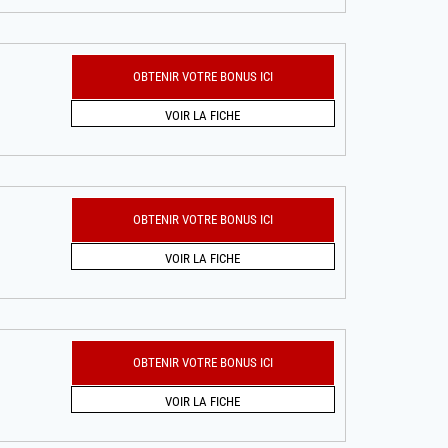
OBTENIR VOTRE BONUS ICI
VOIR LA FICHE
OBTENIR VOTRE BONUS ICI
VOIR LA FICHE
OBTENIR VOTRE BONUS ICI
VOIR LA FICHE