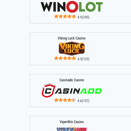
4.9
(
245
)
Viking Luck Casino
4.9
(
125
)
Casinado Casino
4.6
(
157
)
ViperWin Casino