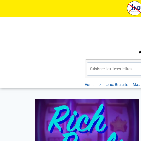
Home
>
Jeux Gratuits
Mach