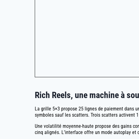
Rich Reels, une
machine à sou
La grille 5×3 propose 25 lignes de paiement dans un
symboles sauf les scatters. Trois scatters activent 
Une volatilité moyenne-haute propose des gains co
cinq alignés. L’interface offre un mode autoplay 