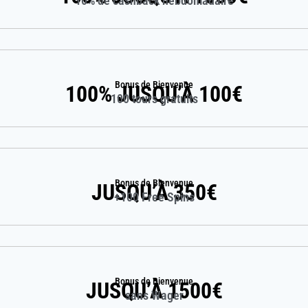
10% de cashback hebdomadaire
Bonus de Bienvenue
100% JUSQU’À 100€
100 tours gratuits
Bonus de Bienvenue
JUSQU’À 350€
+100 Free Spins
Bonus de Bienvenue
JUSQU’À 1500€
sans Wager