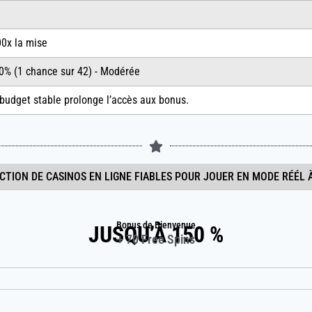
0x la mise
0% (1 chance sur 42) - Modérée
budget stable prolonge l’accès aux bonus.
CTION DE CASINOS EN LIGNE FIABLES POUR JOUER EN MODE RÉÉL À
Bonus de Bienvenue
JUSQU’À 150 %
+ 70 Free Spins