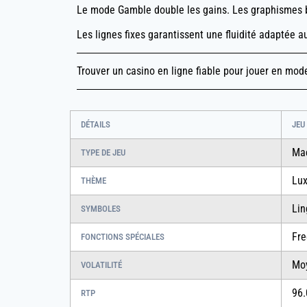
Le mode Gamble double les gains. Les graphismes br
Les lignes fixes garantissent une fluidité adaptée 
Trouver un casino en ligne fiable pour jouer en mode
DÉTAILS
JEU
Mac
TYPE DE JEU
Lu
THÈME
Lin
SYMBOLES
Fre
FONCTIONS SPÉCIALES
Mo
VOLATILITÉ
96
RTP