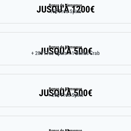
Bonus de Bienvenue
JUSQU’À 1200€
150 Free Spins
Bonus de Bienvenue
JUSQU’À 500€
+ 200 Free Spins + 1 Bonus Crab
Bonus de Bienvenue
JUSQU’À 500€
+ 200 Free Spins
Bonus de Bienvenue