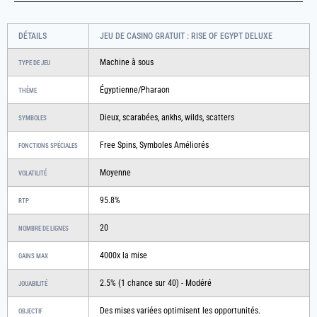
DÉTAILS
JEU DE CASINO GRATUIT : RISE OF EGYPT DELUXE
Machine à sous
TYPE DE JEU
Égyptienne/Pharaon
THÈME
Dieux, scarabées, ankhs, wilds, scatters
SYMBOLES
Free Spins, Symboles Améliorés
FONCTIONS SPÉCIALES
Moyenne
VOLATILITÉ
95.8%
RTP
20
NOMBRE DE LIGNES
4000x la mise
GAINS MAX
2.5% (1 chance sur 40) - Modéré
JOUABILITÉ
Des mises variées optimisent les opportunités.
OBJECTIF