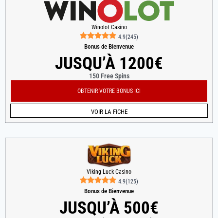
Winolot Casino
4.9
(
245
)
Bonus de Bienvenue
JUSQU’À 1200€
150 Free Spins
OBTENIR VOTRE BONUS ICI
VOIR LA FICHE
Viking Luck Casino
4.9
(
125
)
Bonus de Bienvenue
JUSQU’À 500€