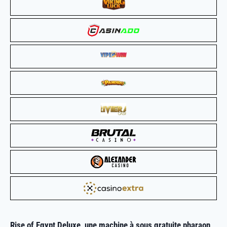
Rise of Egypt Deluxe, une
machine à sous gratuite
pharaon