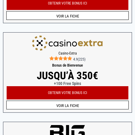
OBTENIR VOTRE BONUS ICI
VOIR LA FICHE
Casino-Extra
4.9
(
225
)
Bonus de Bienvenue
JUSQU’À 350€
+100 Free Spins
OBTENIR VOTRE BONUS ICI
VOIR LA FICHE