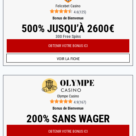
Felicebet Casino
4.6
(
125
)
Bonus de Bienvenue
500% JUSQU’À 2600€
300 Free Spins
OBTENIR VOTRE BONUS ICI
VOIR LA FICHE
Olympe Casino
4.9
(
167
)
Bonus de Bienvenue
200% SANS WAGER
OBTENIR VOTRE BONUS ICI