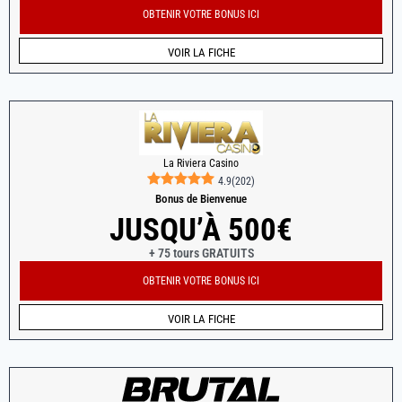
OBTENIR VOTRE BONUS ICI
VOIR LA FICHE
La Riviera Casino
4.9
(
202
)
Bonus de Bienvenue
JUSQU’À 500€
+ 75 tours GRATUITS
OBTENIR VOTRE BONUS ICI
VOIR LA FICHE