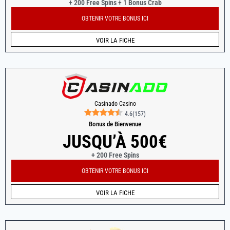
+ 200 Free Spins + 1 Bonus Crab
OBTENIR VOTRE BONUS ICI
VOIR LA FICHE
Casinado Casino
4.6
(
157
)
Bonus de Bienvenue
JUSQU’À 500€
+ 200 Free Spins
OBTENIR VOTRE BONUS ICI
VOIR LA FICHE