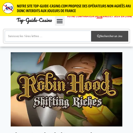
VOTRE COMPARATEUR DE CASINOS ET JEUX EN LIGNE
2026
CASINOS EN LIGNE
JEUX GRATUITS
GUIDE CASINOS
Rechercher un Jeu