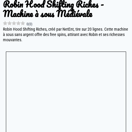
Robin Hood Shifting Riches -
Machine à sous Médiévale
0
(
0
)
Robin Hood Shifting Riches, créé par NetEnt, tire sur 20 lignes. Cette machine
à sous sans argent offre des free spins, attirant avec Robin et ses richesses
mouvantes.