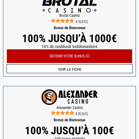
Brutal Casino
4.9
(
432
)
Bonus de Bienvenue
100% JUSQU’À 1000€
10% de cashback hebdomadaire
OBTENIR VOTRE BONUS ICI
VOIR LA FICHE
Alexander Casino
4.8
(
365
)
Bonus de Bienvenue
100% JUSQU’À 100€
100 tours gratuits