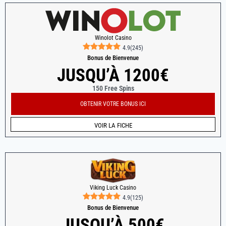
Winolot Casino
4.9
(
245
)
Bonus de Bienvenue
JUSQU’À 1200€
150 Free Spins
OBTENIR VOTRE BONUS ICI
VOIR LA FICHE
Viking Luck Casino
4.9
(
125
)
Bonus de Bienvenue
JUSQU’À 500€