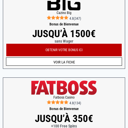
Cazino Big
4.8
(
347
)
Bonus de Bienvenue
JUSQU’À 1500€
sans Wager
OBTENIR VOTRE BONUS ICI
VOIR LA FICHE
Fatboss Casino
4.8
(
134
)
Bonus de Bienvenue
JUSQU’À 350€
+100 Free Spins