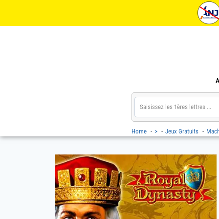
Home
>
Jeux Gratuits
Mach