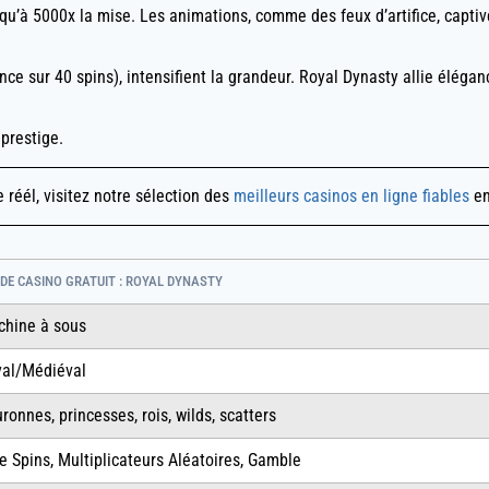
squ’à 5000x la mise. Les animations, comme des feux d’artifice, captiv
ce sur 40 spins), intensifient la grandeur. Royal Dynasty allie éléganc
prestige.
 réél, visitez notre sélection des
meilleurs casinos en ligne fiables
en
 DE CASINO GRATUIT : ROYAL DYNASTY
hine à sous
al/Médiéval
ronnes, princesses, rois, wilds, scatters
e Spins, Multiplicateurs Aléatoires, Gamble