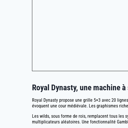
Royal Dynasty, une
machine à 
Royal Dynasty propose une grille 5×3 avec 20 ligne
évoquent une cour médiévale. Les graphismes riche
Les wilds, sous forme de rois, remplacent tous les s
multiplicateurs aléatoires. Une fonctionnalité Gamb