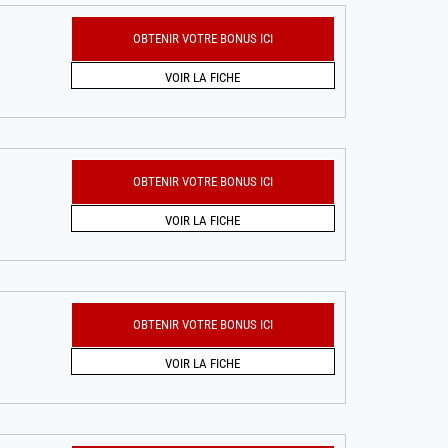
OBTENIR VOTRE BONUS ICI
VOIR LA FICHE
OBTENIR VOTRE BONUS ICI
VOIR LA FICHE
OBTENIR VOTRE BONUS ICI
VOIR LA FICHE