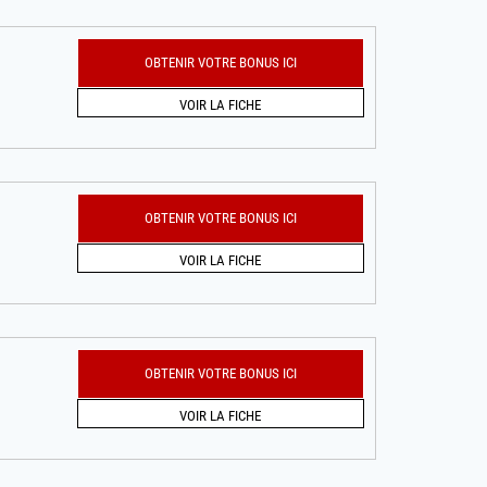
OBTENIR VOTRE BONUS ICI
VOIR LA FICHE
OBTENIR VOTRE BONUS ICI
VOIR LA FICHE
OBTENIR VOTRE BONUS ICI
VOIR LA FICHE