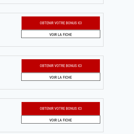
OBTENIR VOTRE BONUS ICI
VOIR LA FICHE
OBTENIR VOTRE BONUS ICI
VOIR LA FICHE
OBTENIR VOTRE BONUS ICI
VOIR LA FICHE