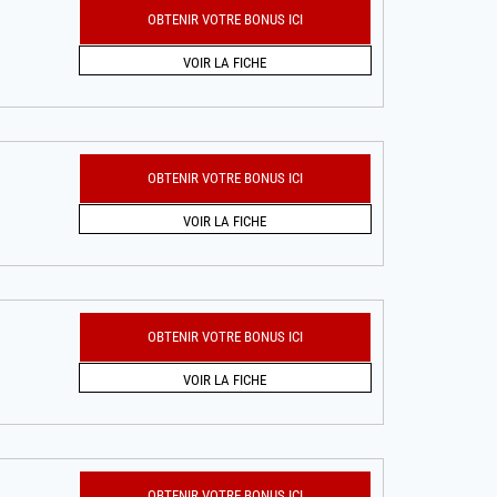
OBTENIR VOTRE BONUS ICI
VOIR LA FICHE
OBTENIR VOTRE BONUS ICI
VOIR LA FICHE
OBTENIR VOTRE BONUS ICI
VOIR LA FICHE
OBTENIR VOTRE BONUS ICI