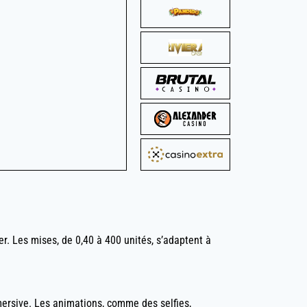
r. Les mises, de 0,40 à 400 unités, s’adaptent à
mersive. Les animations, comme des selfies,