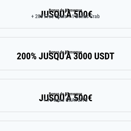
Bonus de Bienvenue
JUSQU’À 500€
+ 200 Free Spins + 1 Bonus Crab
Bonus de Bienvenue
200% JUSQU’À 3000 USDT
Bonus de Bienvenue
JUSQU’À 500€
+ 75 tours GRATUITS