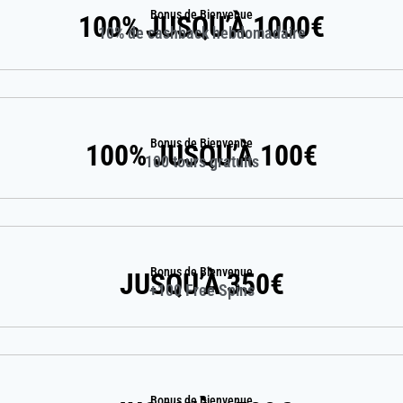
Bonus de Bienvenue
100% JUSQU’À 1000€
10% de cashback hebdomadaire
Bonus de Bienvenue
100% JUSQU’À 100€
100 tours gratuits
Bonus de Bienvenue
JUSQU’À 350€
+100 Free Spins
Bonus de Bienvenue