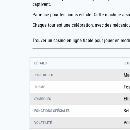
captivent.
Patience pour les bonus est clé. Cette machine à sou
Chaque tour est une célébration, avec des mécaniqu
Trouver un casino en ligne fiable pour jouer en mode
DÉTAILS
JEU
Mac
TYPE DE JEU
Fes
THÈME
Elf
SYMBOLES
Sel
FONCTIONS SPÉCIALES
Vol
VOLATILITÉ