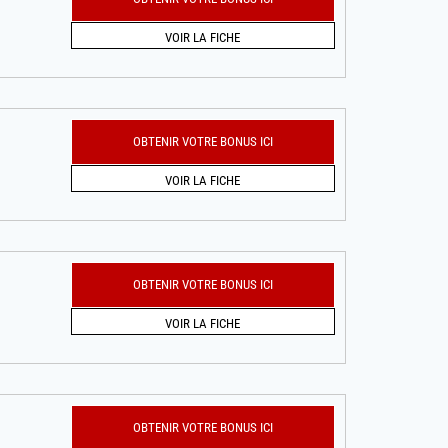
VOIR LA FICHE
OBTENIR VOTRE BONUS ICI
VOIR LA FICHE
OBTENIR VOTRE BONUS ICI
VOIR LA FICHE
OBTENIR VOTRE BONUS ICI