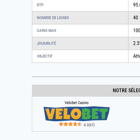
95
RTP
40
NOMBRE DE LIGNES
100
GAINS MAX
2.5
JOUABILITÉ
Att
OBJECTIF
NOTRE SÉLEC
Velobet Casino
4.3
(
67
)