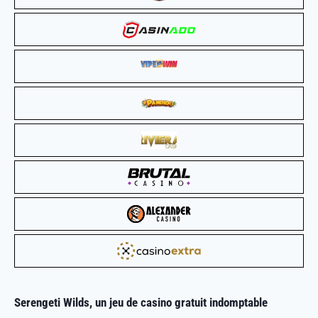
Serengeti Wilds, un
jeu de casino gratuit
indomptable