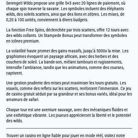
Serengeti Wilds propose une grille 5×3 avec 20 lignes de paiement, où
chaque spin traverse la savane. Les symboles incluent des éléphants
wilds, des soleils scatters, ainsi que des lions et zèbres. Les mises, de
0,20 à 100 unités, conviennent à divers budgets.
La fonction Free Spins, déclenchée par trois scatters, offre 12 tours avec
des wilds collants. Un Stampede Bonus peut transformer des symboles
en icônes premium.
La volatilité haute promet des gains massifs, jusqu’à 5000x la mise. Les
graphismes évoquent un paysage africain, avec des herbes et des
couchers de soleil. La bande-son, mêlant tambours et rugissements,
intensifie l’ambiance, tandis que les animations, comme des courses,
captivent.
Une gestion prudente des mises peut maximiser les tours gratuits. Les
visuels, comme des reflets sur les scatters, renforcent l’immersion. Ce jeu
de casino gratuit séduit par sa grandeur et ses bonus variés, idéal pour les
amateurs de safari.
Chaque tour est une aventure sauvage, avec des mécaniques fluides et
une esthétique vibrante. Les joueurs apprécieront la liberté et le potentiel
des wilds.
Trouver un casino en ligne fiable pour jouer en mode réél, visitez notre