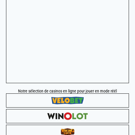
Notre sélection de casinos en ligne pour jouer en mode réél