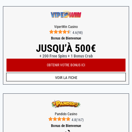
ViperWin Casino
4.6
(
98
)
Bonus de Bienvenue
JUSQU’À 500€
+ 200 Free Spins + 1 Bonus Crab
OBTENIR VOTRE BONUS ICI
VOIR LA FICHE
Pandido Casino
4.8
(
167
)
Bonus de Bienvenue