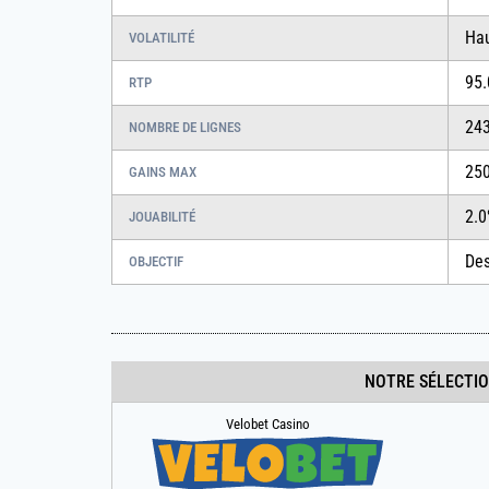
Ha
VOLATILITÉ
95
RTP
24
NOMBRE DE LIGNES
250
GAINS MAX
2.0
JOUABILITÉ
Des
OBJECTIF
NOTRE SÉLECTIO
Velobet Casino