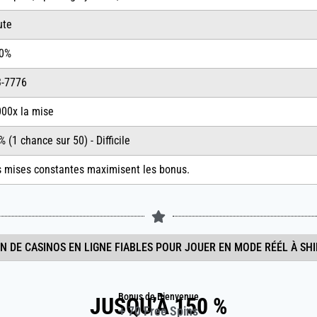
ute
.0%
3-7776
00x la mise
% (1 chance sur 50) - Difficile
 mises constantes maximisent les bonus.
N DE CASINOS EN LIGNE FIABLES POUR JOUER EN MODE RÉÉL À S
Bonus de Bienvenue
JUSQU’À 150 %
+ 70 Free Spins