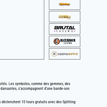
 unités. Les symboles, comme des gemmes, des
s dansantes, s’accompagnent d’une bande-son
s déclenchent 10 tours gratuits avec des Splitting