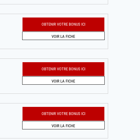
OBTENIR VOTRE BONUS ICI
VOIR LA FICHE
OBTENIR VOTRE BONUS ICI
VOIR LA FICHE
OBTENIR VOTRE BONUS ICI
VOIR LA FICHE