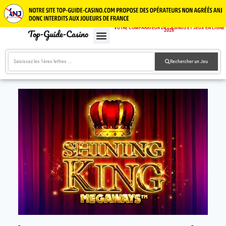
VOTRE COMPARATEUR DE CASINOS ET JEUX EN LIGNE
2026
CASINOS EN LIGNE
JEUX GRATUITS
GUIDE CASINOS
Rechercher un Jeu