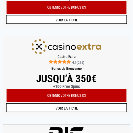
OBTENIR VOTRE BONUS ICI
VOIR LA FICHE
Casino-Extra
4.9
(
225
)
Bonus de Bienvenue
JUSQU’À 350€
+100 Free Spins
OBTENIR VOTRE BONUS ICI
VOIR LA FICHE