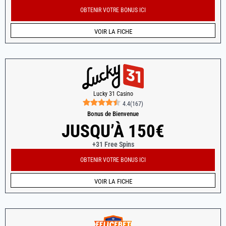
OBTENIR VOTRE BONUS ICI
VOIR LA FICHE
Lucky 31 Casino
4.4
(
167
)
Bonus de Bienvenue
JUSQU’À 150€
+31 Free Spins
OBTENIR VOTRE BONUS ICI
VOIR LA FICHE