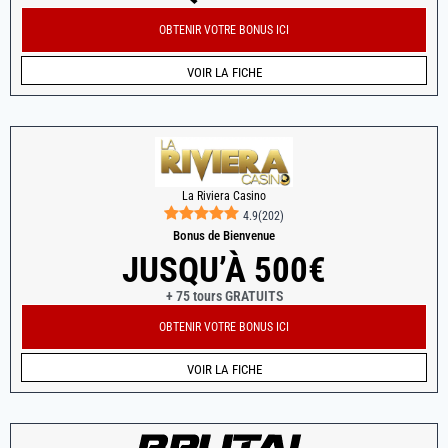
OBTENIR VOTRE BONUS ICI
VOIR LA FICHE
La Riviera Casino
4.9
(
202
)
Bonus de Bienvenue
JUSQU’À 500€
+ 75 tours GRATUITS
OBTENIR VOTRE BONUS ICI
VOIR LA FICHE