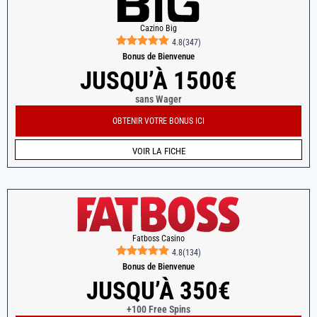
Cazino Big
4.8
(
347
)
Bonus de Bienvenue
JUSQU’À 1500€
sans Wager
OBTENIR VOTRE BONUS ICI
VOIR LA FICHE
Fatboss Casino
4.8
(
134
)
Bonus de Bienvenue
JUSQU’À 350€
+100 Free Spins