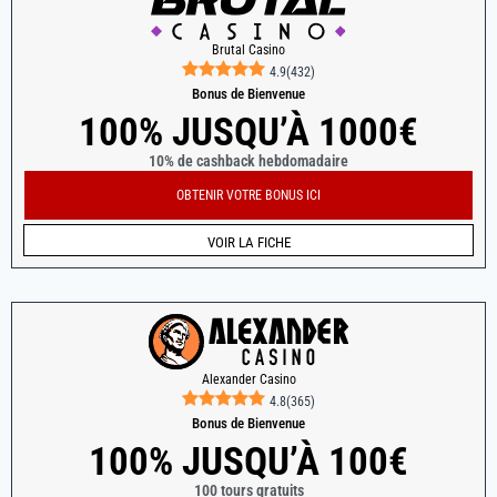
Brutal Casino
4.9
(
432
)
Bonus de Bienvenue
100% JUSQU’À 1000€
10% de cashback hebdomadaire
OBTENIR VOTRE BONUS ICI
VOIR LA FICHE
Alexander Casino
4.8
(
365
)
Bonus de Bienvenue
100% JUSQU’À 100€
100 tours gratuits