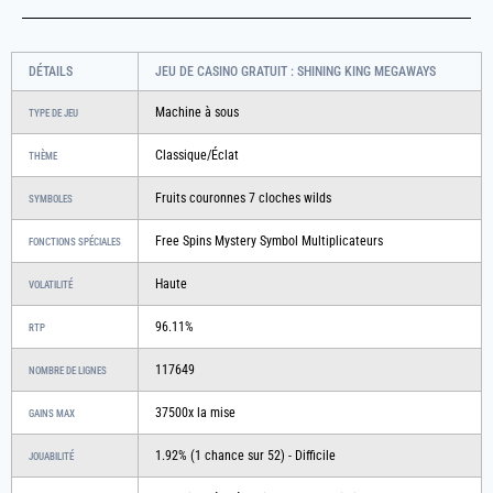
DÉTAILS
JEU DE CASINO GRATUIT : SHINING KING MEGAWAYS
Machine à sous
TYPE DE JEU
Classique/Éclat
THÈME
Fruits couronnes 7 cloches wilds
SYMBOLES
Free Spins Mystery Symbol Multiplicateurs
FONCTIONS SPÉCIALES
Haute
VOLATILITÉ
96.11%
RTP
117649
NOMBRE DE LIGNES
37500x la mise
GAINS MAX
1.92% (1 chance sur 52) - Difficile
JOUABILITÉ