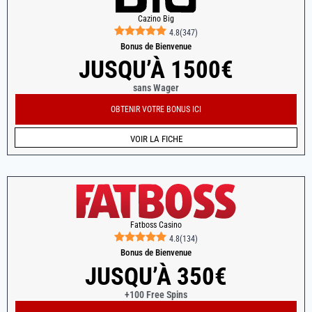
Cazino Big
4.8
(
347
)
Bonus de Bienvenue
JUSQU’À 1500€
sans Wager
OBTENIR VOTRE BONUS ICI
VOIR LA FICHE
Fatboss Casino
4.8
(
134
)
Bonus de Bienvenue
JUSQU’À 350€
+100 Free Spins