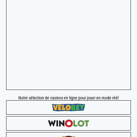
Notre sélection de casinos en ligne pour jouer en mode réél