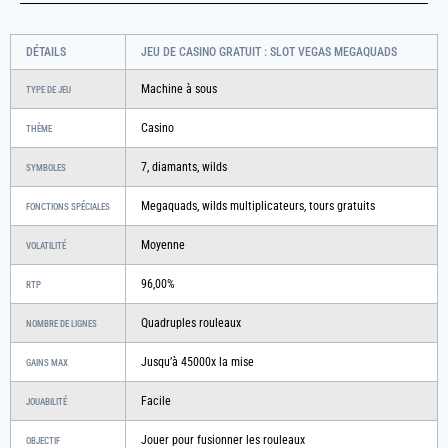
DÉTAILS
JEU DE CASINO GRATUIT : SLOT VEGAS MEGAQUADS
Machine à sous
TYPE DE JEU
Casino
THÈME
7, diamants, wilds
SYMBOLES
Megaquads, wilds multiplicateurs, tours gratuits
FONCTIONS SPÉCIALES
Moyenne
VOLATILITÉ
96,00%
RTP
Quadruples rouleaux
NOMBRE DE LIGNES
Jusqu’à 45000x la mise
GAINS MAX
Facile
JOUABILITÉ
Jouer pour fusionner les rouleaux
OBJECTIF