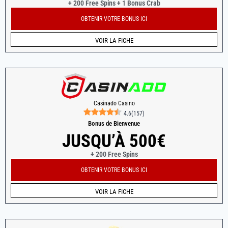
+ 200 Free Spins + 1 Bonus Crab
OBTENIR VOTRE BONUS ICI
VOIR LA FICHE
Casinado Casino
4.6
(
157
)
Bonus de Bienvenue
JUSQU’À 500€
+ 200 Free Spins
OBTENIR VOTRE BONUS ICI
VOIR LA FICHE