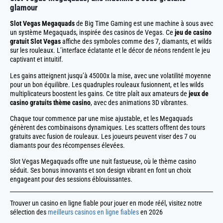
glamour
Slot Vegas Megaquads
de Big Time Gaming est une machine à sous avec
un système Megaquads, inspirée des casinos de Vegas. Ce
jeu de casino
gratuit Slot Vegas
affiche des symboles comme des 7, diamants, et wilds
sur les rouleaux. L’interface éclatante et le décor de néons rendent le jeu
captivant et intuitif.
Les gains atteignent jusqu’à 45000x la mise, avec une volatilité moyenne
pour un bon équilibre. Les quadruples rouleaux fusionnent, et les wilds
multiplicateurs boostent les gains. Ce titre plaît aux amateurs de
jeux de
casino gratuits thème casino
, avec des animations 3D vibrantes.
Chaque tour commence par une mise ajustable, et les Megaquads
génèrent des combinaisons dynamiques. Les scatters offrent des tours
gratuits avec fusion de rouleaux. Les joueurs peuvent viser des 7 ou
diamants pour des récompenses élevées.
Slot Vegas Megaquads offre une nuit fastueuse, où le thème casino
séduit. Ses bonus innovants et son design vibrant en font un choix
engageant pour des sessions éblouissantes.
Trouver un casino en ligne fiable pour jouer en mode réél, visitez notre
sélection des
meilleurs casinos en ligne fiables
en 2026