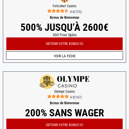
Felicebet Casino
4.6
(
125
)
Bonus de Bienvenue
500% JUSQU’À 2600€
300 Free Spins
OBTENIR VOTRE BONUS ICI
VOIR LA FICHE
Olympe Casino
4.9
(
167
)
Bonus de Bienvenue
200% SANS WAGER
OBTENIR VOTRE BONUS ICI