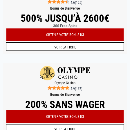
4.6
(
125
)
Bonus de Bienvenue
500% JUSQU’À 2600€
300 Free Spins
OBTENIR VOTRE BONUS ICI
VOIR LA FICHE
Olympe Casino
4.9
(
167
)
Bonus de Bienvenue
200% SANS WAGER
OBTENIR VOTRE BONUS ICI
VOIR LA FICHE