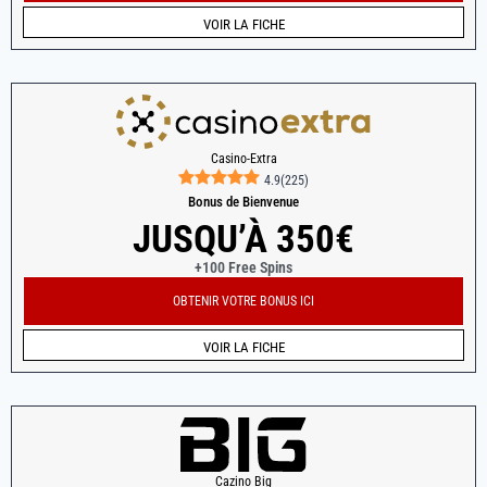
VOIR LA FICHE
Casino-Extra
4.9
(
225
)
Bonus de Bienvenue
JUSQU’À 350€
+100 Free Spins
OBTENIR VOTRE BONUS ICI
VOIR LA FICHE
Cazino Big