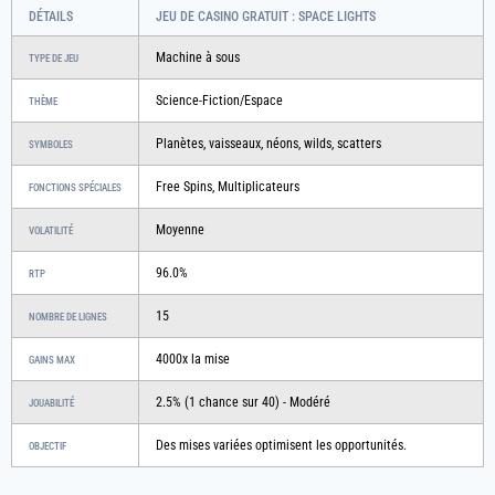
DÉTAILS
JEU DE CASINO GRATUIT : SPACE LIGHTS
Machine à sous
TYPE DE JEU
Science-Fiction/Espace
THÈME
Planètes, vaisseaux, néons, wilds, scatters
SYMBOLES
Free Spins, Multiplicateurs
FONCTIONS SPÉCIALES
Moyenne
VOLATILITÉ
96.0%
RTP
15
NOMBRE DE LIGNES
4000x la mise
GAINS MAX
2.5% (1 chance sur 40) - Modéré
JOUABILITÉ
Des mises variées optimisent les opportunités.
OBJECTIF