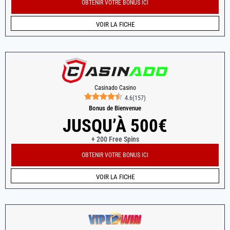
OBTENIR VOTRE BONUS ICI
VOIR LA FICHE
Casinado Casino
4.6
(
157
)
Bonus de Bienvenue
JUSQU’À 500€
+ 200 Free Spins
OBTENIR VOTRE BONUS ICI
VOIR LA FICHE