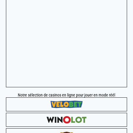
Notre sélection de casinos en ligne pour jouer en mode réél