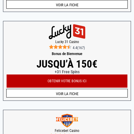
VOIR LA FICHE
Lucky 31 Casino
4.4
(
167
)
Bonus de Bienvenue
JUSQU’À 150€
+31 Free Spins
OBTENIR VOTRE BONUS ICI
VOIR LA FICHE
Felicebet Casino