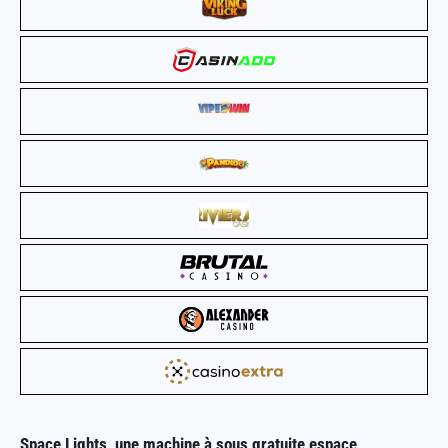
Space Lights, une
machine à sous gratuite
espace