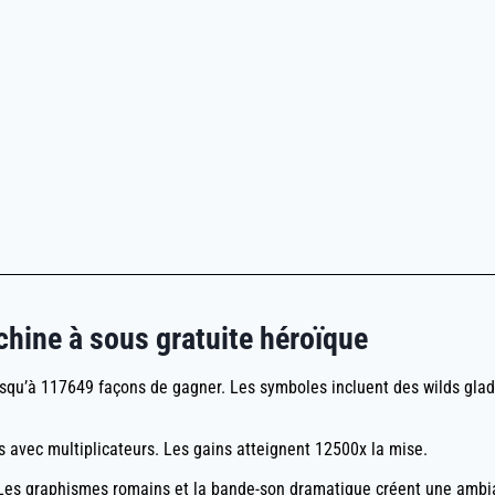
hine à sous gratuite
héroïque
qu’à 117649 façons de gagner. Les symboles incluent des wilds gladi
ts avec multiplicateurs. Les gains atteignent 12500x la mise.
. Les graphismes romains et la bande-son dramatique créent une amb