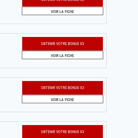
VOIR LA FICHE
OBTENIR VOTRE BONUS ICI
VOIR LA FICHE
OBTENIR VOTRE BONUS ICI
VOIR LA FICHE
OBTENIR VOTRE BONUS ICI