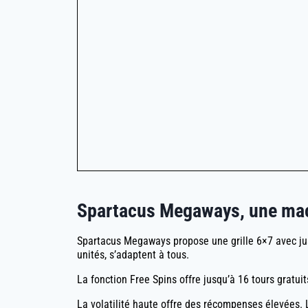
Spartacus Megaways, une
mac
Spartacus Megaways propose une grille 6×7 avec jus
unités, s’adaptent à tous.
La fonction Free Spins offre jusqu’à 16 tours gratui
La volatilité haute offre des récompenses élevées