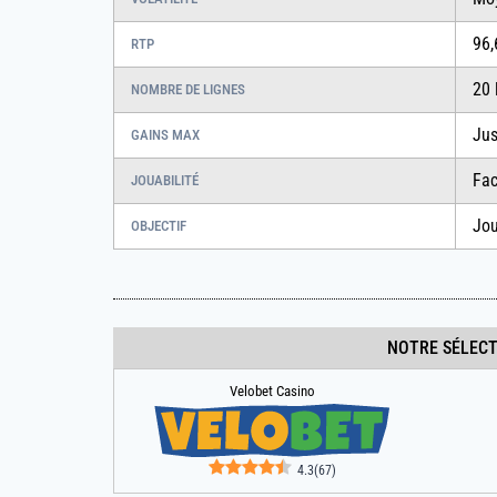
96
RTP
20 
NOMBRE DE LIGNES
Jus
GAINS MAX
Fac
JOUABILITÉ
Jou
OBJECTIF
NOTRE SÉLECT
Velobet Casino
4.3
(
67
)