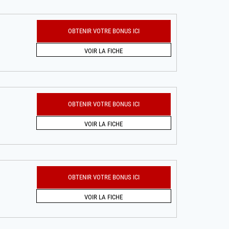
OBTENIR VOTRE BONUS ICI
VOIR LA FICHE
OBTENIR VOTRE BONUS ICI
VOIR LA FICHE
OBTENIR VOTRE BONUS ICI
VOIR LA FICHE