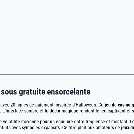
sous gratuite
ensorcelante
vec 20 lignes de paiement, inspirée d’Halloween. Ce
jeu de casino g
ux. L’interface sombre et le décor magique rendent le jeu captivant et 
e volatilité moyenne pour un équilibre entre fréquence et montant. Le
gratuits avec symboles expansifs. Ce titre plaît aux amateurs de
jeux d