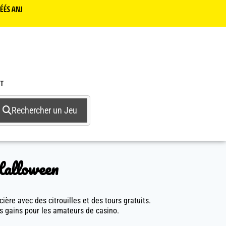
T
Rechercher un Jeu
Halloween
ère avec des citrouilles et des tours gratuits.
s gains pour les amateurs de casino.