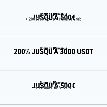
Bonus de Bienvenue
JUSQU’À 500€
+ 200 Free Spins + 1 Bonus Crab
Bonus de Bienvenue
200% JUSQU’À 3000 USDT
Bonus de Bienvenue
JUSQU’À 500€
+ 75 tours GRATUITS