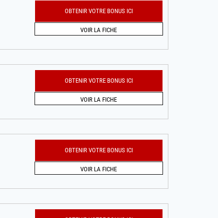
OBTENIR VOTRE BONUS ICI
VOIR LA FICHE
OBTENIR VOTRE BONUS ICI
VOIR LA FICHE
OBTENIR VOTRE BONUS ICI
VOIR LA FICHE