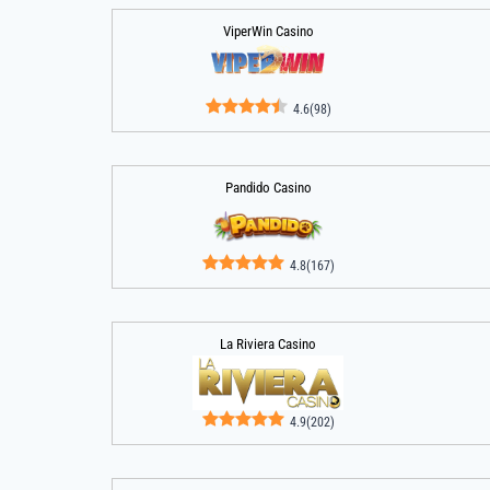
ViperWin Casino
4.6
(
98
)
Pandido Casino
4.8
(
167
)
La Riviera Casino
4.9
(
202
)