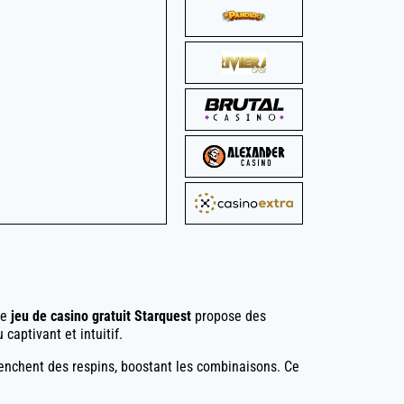
Ce
jeu de casino gratuit Starquest
propose des
captivant et intuitif.
lenchent des respins, boostant les combinaisons. Ce