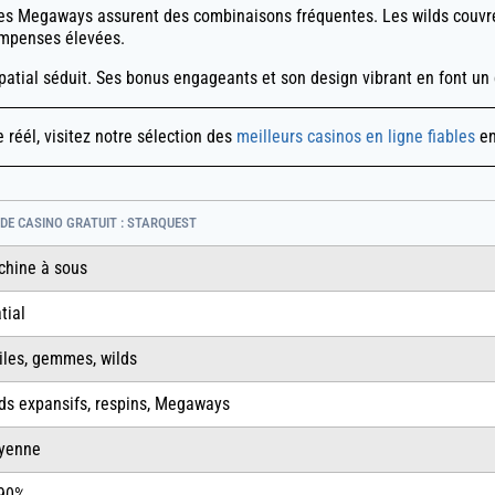
es Megaways assurent des combinaisons fréquentes. Les wilds couvren
ompenses élevées.
spatial séduit. Ses bonus engageants et son design vibrant en font un
 réél, visitez notre sélection des
meilleurs casinos en ligne fiables
en
 DE CASINO GRATUIT : STARQUEST
hine à sous
tial
iles, gemmes, wilds
ds expansifs, respins, Megaways
yenne
,90%