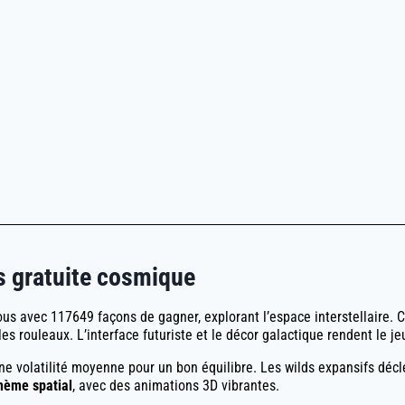
 gratuite
cosmique
s avec 117649 façons de gagner, explorant l’espace interstellaire. 
 rouleaux. L’interface futuriste et le décor galactique rendent le jeu 
ne volatilité moyenne pour un bon équilibre. Les wilds expansifs déc
thème spatial
, avec des animations 3D vibrantes.