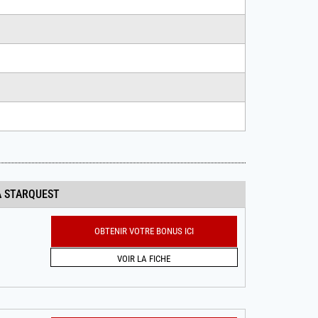
À STARQUEST
OBTENIR VOTRE BONUS ICI
VOIR LA FICHE