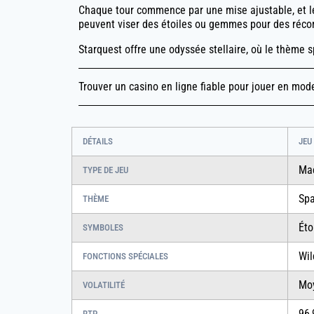
Chaque tour commence par une mise ajustable, et l
peuvent viser des étoiles ou gemmes pour des réc
Starquest offre une odyssée stellaire, où le thème 
Trouver un casino en ligne fiable pour jouer en mode
DÉTAILS
JEU
Mac
TYPE DE JEU
Spa
THÈME
Éto
SYMBOLES
Wil
FONCTIONS SPÉCIALES
Mo
VOLATILITÉ
96
RTP