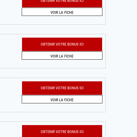
OBTENIR VOTRE BONUS ICI
VOIR LA FICHE
OBTENIR VOTRE BONUS ICI
VOIR LA FICHE
OBTENIR VOTRE BONUS ICI
VOIR LA FICHE
OBTENIR VOTRE BONUS ICI