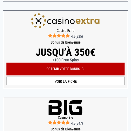
Casino-Extra
4.9
(
225
)
Bonus de Bienvenue
JUSQU’À 350€
+100 Free Spins
OBTENIR VOTRE BONUS ICI
VOIR LA FICHE
Cazino Big
4.8
(
347
)
Bonus de Bienvenue