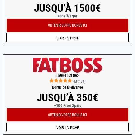
JUSQU’À 1500€
sans Wager
OBTENIR VOTRE BONUS ICI
VOIR LA FICHE
Fatboss Casino
4.8
(
134
)
Bonus de Bienvenue
JUSQU’À 350€
+100 Free Spins
OBTENIR VOTRE BONUS ICI
VOIR LA FICHE