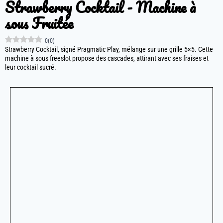
Strawberry Cocktail - Machine à
sous Fruitée
0
(
0
)
Strawberry Cocktail, signé Pragmatic Play, mélange sur une grille 5×5. Cette
machine à sous freeslot propose des cascades, attirant avec ses fraises et
leur cocktail sucré.