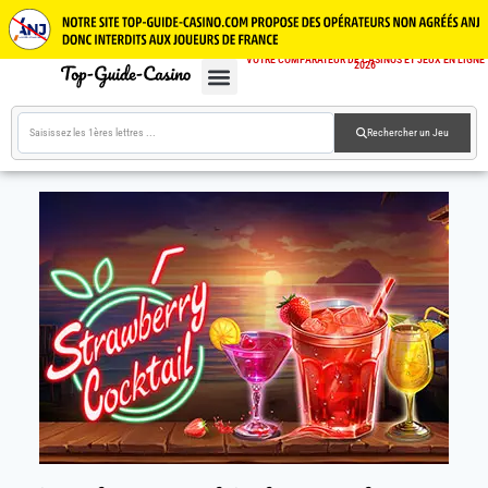
VOTRE COMPARATEUR DE CASINOS ET JEUX EN LIGNE
2026
CASINOS EN LIGNE
JEUX GRATUITS
GUIDE CASINOS
Rechercher un Jeu