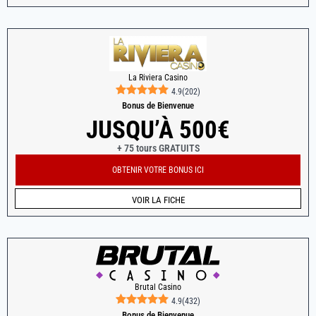
La Riviera Casino
4.9
(
202
)
Bonus de Bienvenue
JUSQU’À 500€
+ 75 tours GRATUITS
OBTENIR VOTRE BONUS ICI
VOIR LA FICHE
Brutal Casino
4.9
(
432
)
Bonus de Bienvenue