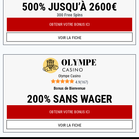
500% JUSQU’À 2600€
300 Free Spins
OBTENIR VOTRE BONUS ICI
VOIR LA FICHE
Olympe Casino
4.9
(
167
)
Bonus de Bienvenue
200% SANS WAGER
OBTENIR VOTRE BONUS ICI
VOIR LA FICHE