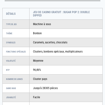
JEU DE CASINO GRATUIT : SUGAR POP 2: DOUBLE
DÉTAILS
DIPPED
Machine à sous
TYPE DE JEU
Bonbon
THÈME
Caramels, sucettes, chocolats
SYMBOLES
Clusters, bonbons spéciaux, multiplicateurs
FONCTIONS SPÉCIALES
Moyenne
VOLATILITÉ
96,46%
RTP
Cluster pays
NOMBRE DE LIGNES
Jusqu’à 28305 pièces
GAINS MAX
Facile
JOUABILITÉ