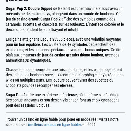
Sugar Pop 2: Double Dipped
de Betsoft est une machine à sous avec un
mécanisme de cluster pays, plongeant dans un monde de bonbons. Ce
jeu de casino gratuit Sugar Pop 2
affiche des symboles comme des
caramels, sucettes, et chocolats sur les rouleaux. L’interface colorée et le
décor sucré rendent le jeu attrayant et intuitif.
Les gains atteignent jusqu’à 28305 pièces, avec une volatilité moyenne
pour un bon équilibre. Les clusters de 4+ symboles déclenchent des
explosions, et les bonbons spéciaux activent des bonus uniques. Ce titre
plaît aux amateurs de
jeux de casino gratuits thème bonbon
, avec des
animations 3D dynamiques.
Chaque tour commence par une mise ajustable, et les clusters génèrent
des gains. Les bonbons spéciaux (comme le morphing candy) créent des
wilds ou multiplicateurs. Les joueurs peuvent viser des sucettes ou
chocolats pour des récompenses élevées.
Sugar Pop 2 offre une expérience délicieuse, où le thème sucré séduit.
Ses bonus innovants et son design vibrant en font un choix engageant
pour des sessions ludiques.
Trouver un casino en ligne fiable pour jouer en mode réél, visitez notre
sélection des
meilleurs casinos en ligne fiables
en 2026