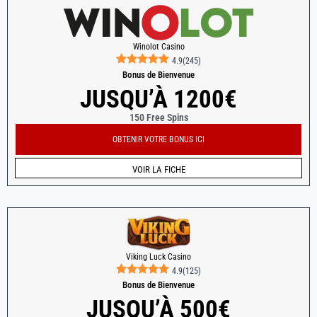
Winolot Casino
4.9
(
245
)
Bonus de Bienvenue
JUSQU’À 1200€
150 Free Spins
OBTENIR VOTRE BONUS ICI
VOIR LA FICHE
Viking Luck Casino
4.9
(
125
)
Bonus de Bienvenue
JUSQU’À 500€