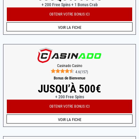
+ 200 Free Spins + 1 Bonus Crab
OBTENIR VOTRE BONUS ICI
VOIR LA FICHE
Casinado Casino
4.6
(
157
)
Bonus de Bienvenue
JUSQU’À 500€
+ 200 Free Spins
OBTENIR VOTRE BONUS ICI
VOIR LA FICHE