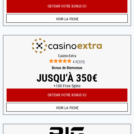
OBTENIR VOTRE BONUS ICI
VOIR LA FICHE
Casino-Extra
4.9
(
225
)
Bonus de Bienvenue
JUSQU’À 350€
+100 Free Spins
OBTENIR VOTRE BONUS ICI
VOIR LA FICHE