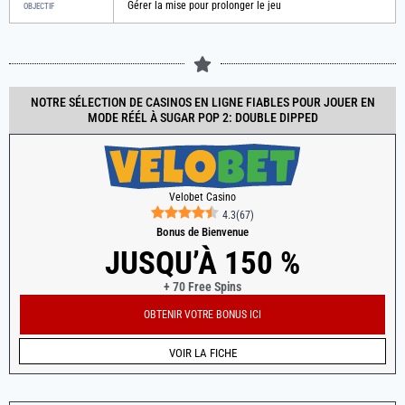
Gérer la mise pour prolonger le jeu
OBJECTIF
NOTRE SÉLECTION DE CASINOS EN LIGNE FIABLES POUR JOUER EN
MODE RÉÉL À SUGAR POP 2: DOUBLE DIPPED
Velobet Casino
4.3
(
67
)
Bonus de Bienvenue
JUSQU’À 150 %
+ 70 Free Spins
OBTENIR VOTRE BONUS ICI
VOIR LA FICHE