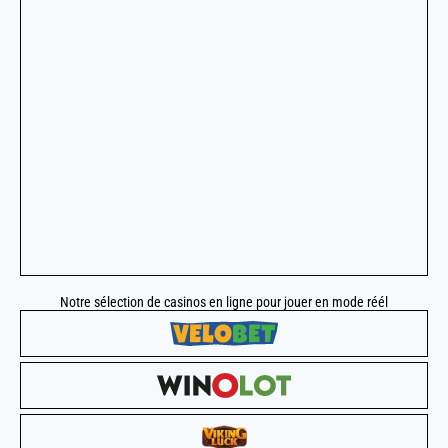
Notre sélection de casinos en ligne pour jouer en mode réél