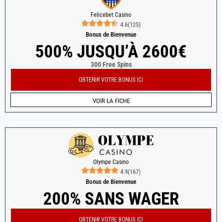
Felicebet Casino
4.6
(
125
)
Bonus de Bienvenue
500% JUSQU’À 2600€
300 Free Spins
OBTENIR VOTRE BONUS ICI
VOIR LA FICHE
Olympe Casino
4.9
(
167
)
Bonus de Bienvenue
200% SANS WAGER
OBTENIR VOTRE BONUS ICI