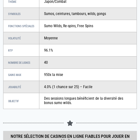
Japon/Combat
THÈME
Sumos, ceintures, tambours, wilds, gongs
SYMBOLES
Sumo Wilds, Re-spins, Free Spins
FONCTIONS SPÉCIALES
Moyenne
VOLATILITÉ
96.1%
RTP
40
NOMBRE DE LIGNES
950x la mise
GAINS MAX
4.0% (1 chance sur 25) – Facile
JOUABILITÉ
Des sessions longues bénéficient de la diversité des
OBJECTIF
bonus sumo wilds.
NOTRE SÉLECTION DE CASINOS EN LIGNE FIABLES POUR JOUER EN