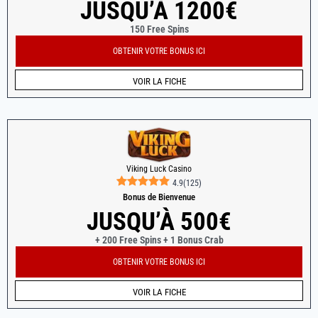
JUSQU’À 1200€
150 Free Spins
OBTENIR VOTRE BONUS ICI
VOIR LA FICHE
Viking Luck Casino
4.9
(
125
)
Bonus de Bienvenue
JUSQU’À 500€
+ 200 Free Spins + 1 Bonus Crab
OBTENIR VOTRE BONUS ICI
VOIR LA FICHE