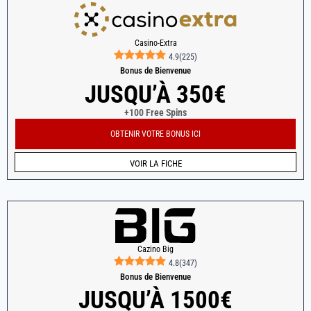
Casino-Extra
4.9
(
225
)
Bonus de Bienvenue
JUSQU’À 350€
+100 Free Spins
OBTENIR VOTRE BONUS ICI
VOIR LA FICHE
Cazino Big
4.8
(
347
)
Bonus de Bienvenue
JUSQU’À 1500€