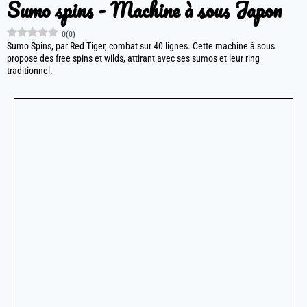
Sumo spins - Machine à sous Japon
0
(
0
)
Sumo Spins, par Red Tiger, combat sur 40 lignes. Cette machine à sous
propose des free spins et wilds, attirant avec ses sumos et leur ring
traditionnel.