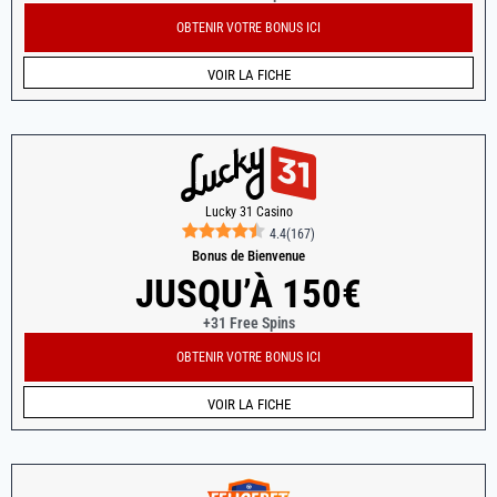
OBTENIR VOTRE BONUS ICI
VOIR LA FICHE
Lucky 31 Casino
4.4
(
167
)
Bonus de Bienvenue
JUSQU’À 150€
+31 Free Spins
OBTENIR VOTRE BONUS ICI
VOIR LA FICHE