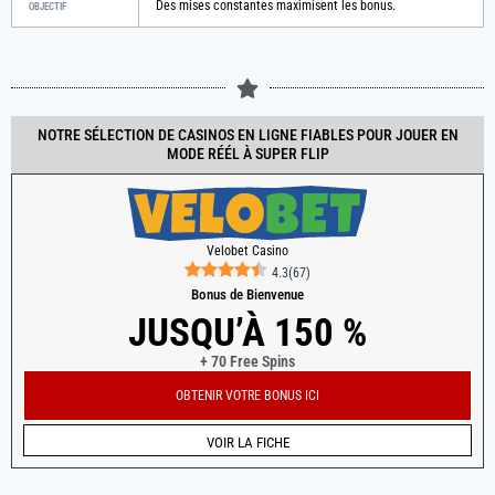
Des mises constantes maximisent les bonus.
OBJECTIF
NOTRE SÉLECTION DE CASINOS EN LIGNE FIABLES POUR JOUER EN
MODE RÉÉL À SUPER FLIP
Velobet Casino
4.3
(
67
)
Bonus de Bienvenue
JUSQU’À 150 %
+ 70 Free Spins
OBTENIR VOTRE BONUS ICI
VOIR LA FICHE