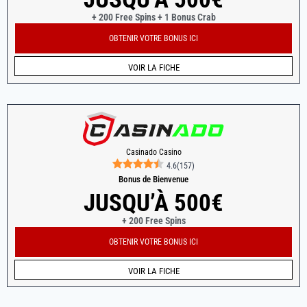
+ 200 Free Spins + 1 Bonus Crab
OBTENIR VOTRE BONUS ICI
VOIR LA FICHE
Casinado Casino
4.6
(
157
)
Bonus de Bienvenue
JUSQU’À 500€
+ 200 Free Spins
OBTENIR VOTRE BONUS ICI
VOIR LA FICHE