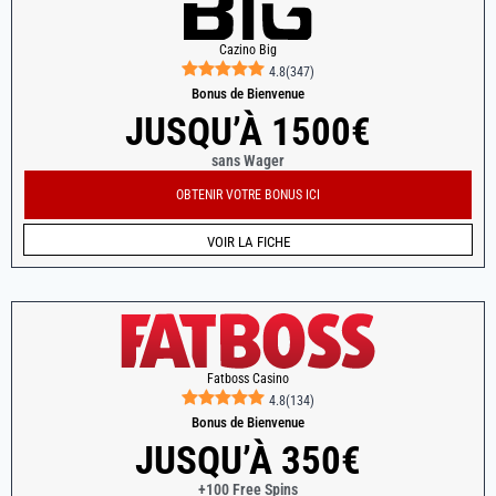
Cazino Big
4.8
(
347
)
Bonus de Bienvenue
JUSQU’À 1500€
sans Wager
OBTENIR VOTRE BONUS ICI
VOIR LA FICHE
Fatboss Casino
4.8
(
134
)
Bonus de Bienvenue
JUSQU’À 350€
+100 Free Spins