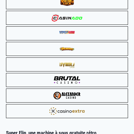
Super Flip, une
machine à sous gratuite
rétro