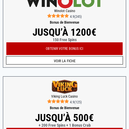
Winolot Casino
4.9
(
245
)
Bonus de Bienvenue
JUSQU’À 1200€
150 Free Spins
OBTENIR VOTRE BONUS ICI
VOIR LA FICHE
Viking Luck Casino
4.9
(
125
)
Bonus de Bienvenue
JUSQU’À 500€
+ 200 Free Spins + 1 Bonus Crab