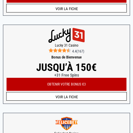
VOIR LA FICHE
Lucky 31 Casino
4.4
(
167
)
Bonus de Bienvenue
JUSQU’À 150€
+31 Free Spins
OBTENIR VOTRE BONUS ICI
VOIR LA FICHE