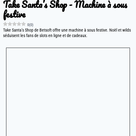
Take Santa’s Shop - Machine à sous
festive
0
(
0
)
Take Santa’s Shop de Betsoft offre une machine à sous festive. Noël et wilds
séduisent les fans de slots en ligne et de cadeaux.