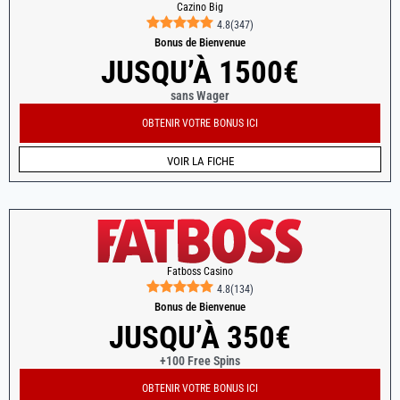
Cazino Big
4.8
(
347
)
Bonus de Bienvenue
JUSQU’À 1500€
sans Wager
OBTENIR VOTRE BONUS ICI
VOIR LA FICHE
Fatboss Casino
4.8
(
134
)
Bonus de Bienvenue
JUSQU’À 350€
+100 Free Spins
OBTENIR VOTRE BONUS ICI