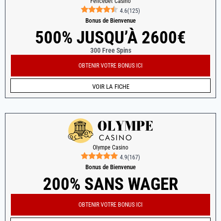
Felicebet Casino
4.6
(
125
)
Bonus de Bienvenue
500% JUSQU’À 2600€
300 Free Spins
OBTENIR VOTRE BONUS ICI
VOIR LA FICHE
Olympe Casino
4.9
(
167
)
Bonus de Bienvenue
200% SANS WAGER
OBTENIR VOTRE BONUS ICI