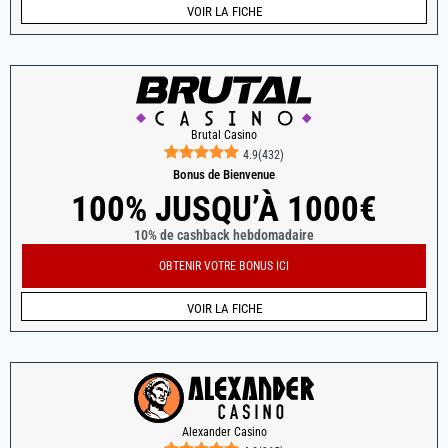
VOIR LA FICHE
Brutal Casino
4.9
(
432
)
Bonus de Bienvenue
100% JUSQU’À 1000€
10% de cashback hebdomadaire
OBTENIR VOTRE BONUS ICI
VOIR LA FICHE
Alexander Casino