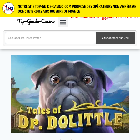
VOTRE COMPARATEUR DE CASINOS ET JEUX EN LIGNE
2026
CASINOS EN LIGNE
JEUX GRATUITS
GUIDE CASINOS
Rechercher un Jeu