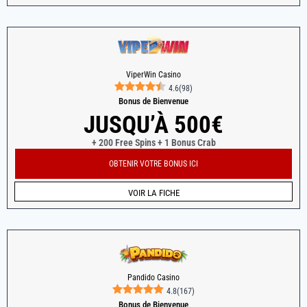
ViperWin Casino
4.6
(
98
)
Bonus de Bienvenue
JUSQU’À 500€
+ 200 Free Spins + 1 Bonus Crab
OBTENIR VOTRE BONUS ICI
VOIR LA FICHE
Pandido Casino
4.8
(
167
)
Bonus de Bienvenue