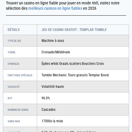
Trouver un casino en ligne fiable pour jouer en mode réél, visitez notre
sélection des
meilleurs casinos en ligne fiables
en 2026
DÉTAILS
JEU DE CASINO GRATUIT : TEMPLAR TUMBLE
Machine à sous
TYPE DE JEU
Croisade/Médiévale
THÈME
Épées wilds Graals scatters Boucliers Croix
SYMBOLES
Tumble Mechanic Tours gratuits Templar Boost
FONCTIONS SPÉCIALES
Volatilité haute
VOLATILITÉ
96.0%
RTP
Cascades
NOMBRE DE LIGNES
17000x la mise
GAINS MAX