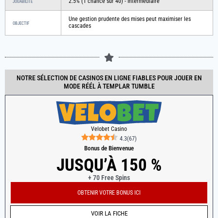
2.5% (1 chance sur 40) - Intermédiaire
JOUABILITÉ
Une gestion prudente des mises peut maximiser les
OBJECTIF
cascades
NOTRE SÉLECTION DE CASINOS EN LIGNE FIABLES POUR JOUER EN
MODE RÉÉL À TEMPLAR TUMBLE
Velobet Casino
4.3
(
67
)
Bonus de Bienvenue
JUSQU’À 150 %
+ 70 Free Spins
OBTENIR VOTRE BONUS ICI
VOIR LA FICHE