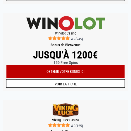
Winolot Casino
4.9
(
245
)
Bonus de Bienvenue
JUSQU’À 1200€
150 Free Spins
OBTENIR VOTRE BONUS ICI
VOIR LA FICHE
Viking Luck Casino
4.9
(
125
)