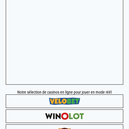
Notre sélection de casinos en ligne pour jouer en mode réél