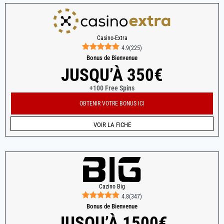
Casino-Extra
4.9
(
225
)
Bonus de Bienvenue
JUSQU’À 350€
+100 Free Spins
OBTENIR VOTRE BONUS ICI
VOIR LA FICHE
Cazino Big
4.8
(
347
)
Bonus de Bienvenue
JUSQU’À 1500€