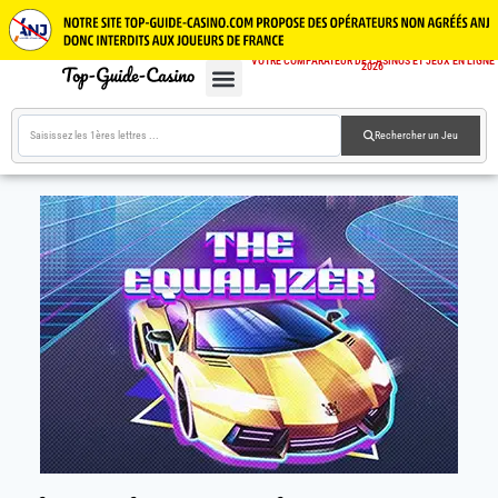
VOTRE COMPARATEUR DE CASINOS ET JEUX EN LIGNE
2026
CASINOS EN LIGNE
JEUX GRATUITS
GUIDE CASINOS
Rechercher un Jeu