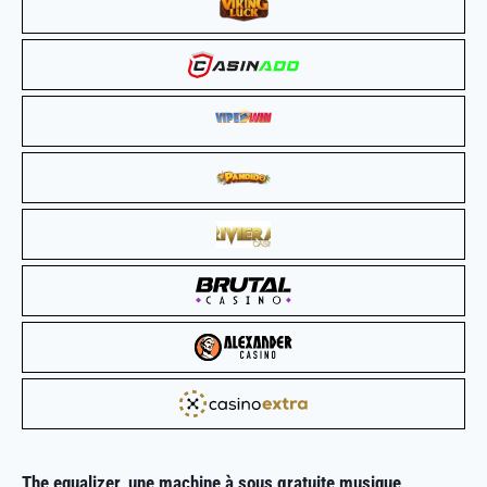
The equalizer, une
machine à sous gratuite
musique