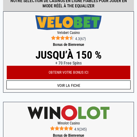
NOTRE SÉLECTION DE CASINOS EN LIGNE FIABLES POUR JOUER EN
MODE RÉÉL À THE EQUALIZER
Velobet Casino
4.3
(
67
)
Bonus de Bienvenue
JUSQU’À 150 %
+ 70 Free Spins
OBTENIR VOTRE BONUS ICI
VOIR LA FICHE
Winolot Casino
4.9
(
245
)
Bonus de Bienvenue