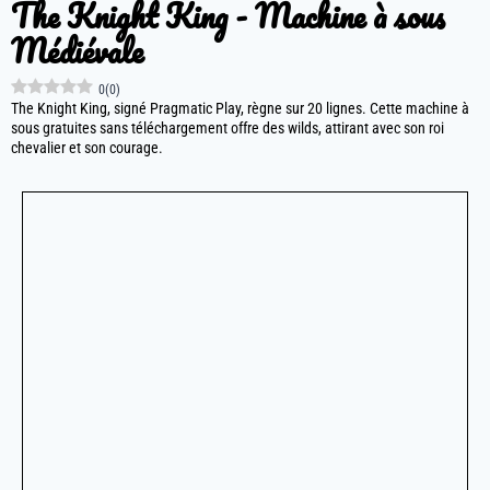
The Knight King - Machine à sous
Médiévale
0
(
0
)
The Knight King, signé Pragmatic Play, règne sur 20 lignes. Cette machine à
sous gratuites sans téléchargement offre des wilds, attirant avec son roi
chevalier et son courage.