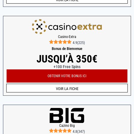
Casino-Extra
4.9
(
225
)
Bonus de Bienvenue
JUSQU’À 350€
+100 Free Spins
OBTENIR VOTRE BONUS ICI
VOIR LA FICHE
Cazino Big
4.8
(
347
)