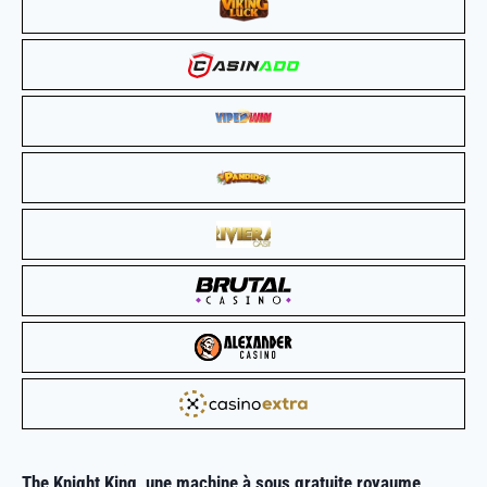
The Knight King, une
machine à sous gratuite
royaume